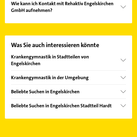
Wie kann ich Kontakt mit Rehaktiv Engelskirchen
GmbH aufnehmen?
Es ist sehr einfach Kontakt mit Rehaktiv
Engelskirchen GmbH aufzunehmen. Einfach die
passenden Kontaktmöglichkeiten wie Adresse oder
Mail in unserem Kontaktdaten-Bereich auswählen.
Was Sie auch interessieren könnte
Hier finden Sie alle
Kontaktdaten
.
Krankengymnastik in Stadtteilen von
Engelskirchen
Grünscheid
Krankengymnastik in der Umgebung
Ründeroth
Lindlar
Beliebte Suchen in Engelskirchen
Much
Phoniatrie
Wiehl
Beliebte Suchen in Engelskirchen Stadtteil Hardt
Logopädie
Gummersbach
Arzt
Klempner
Overath
Gasinstallateur
Nümbrecht
Sanitärinstallation