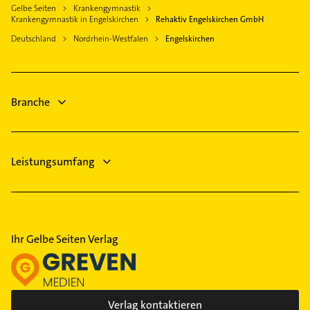
Kürten
Gelbe Seiten
Krankengymnastik
Gartenbau & Landschaftsbau
Krankengymnastik in Engelskirchen
Rehaktiv Engelskirchen GmbH
Wipperfürth
Bestatter
Deutschland
Nordrhein-Westfalen
Engelskirchen
Ruppichteroth
Dachdecker
Bergneustadt
Schreiner
Steuerberater
Branche
Leistungsumfang
Ihr Gelbe Seiten Verlag
Verlag kontaktieren