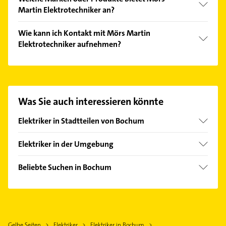
Elektroinstallationen, Kabelverlegung und
Martin Elektrotechniker an?
Installationsplanung.
Das Angebot umfasst unter anderem SAT- und
Wie kann ich Kontakt mit Mörs Martin
Antennentechnik und Energie-, Gebäude und
Elektrotechniker aufnehmen?
Informationstechnik.
Es ist sehr einfach Kontakt mit Mörs Martin
Elektrotechniker aufzunehmen. Einfach die
passenden Kontaktmöglichkeiten wie Adresse oder
Mail in unserem Kontaktdaten-Bereich auswählen.
Was Sie auch interessieren könnte
Hier finden Sie alle
Kontaktdaten
.
Elektriker in Stadtteilen von Bochum
Altenbochum
Elektriker in der Umgebung
Dahlhausen
Hattingen Ruhr
Gerthe
Beliebte Suchen in Bochum
Gelsenkirchen
Hamme
Klempner
Essen
Harpen
Gasinstallateur
Herne
Hiltrop
Sanitärinstallation
Sprockhövel
Hofstede
Gelbe Seiten
Elektriker
Elektriker in Bochum