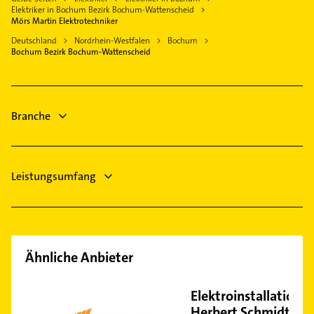
Steuerberater
Witten
Elektriker in Bochum Bezirk Bochum-Wattenscheid
Innenstadt
Physikalische Therapie
Mörs Martin Elektrotechniker
Velbert
Linden
Physiotherapie
Deutschland
Nordrhein-Westfalen
Bochum
Herten Westfalen
Bochum Bezirk Bochum-Wattenscheid
Stiepel
Krankengymnastik
Castrop-Rauxel
Weitmar
Dachdecker
Bottrop
Werne
Immobilien
Branche
Immobilienmakler
Leistungsumfang
Ähnliche Anbieter
Elektroinstallation
Herbert Schmidt