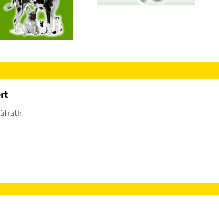
rt
räfrath