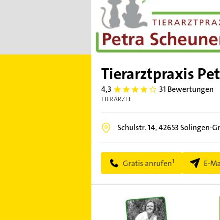
Tierarztpraxis Pe
4,3
31 Bewertungen
4.3
TIERÄRZTE
Schulstr. 14,
42653
Solingen-Gr
Gratis anrufen
E-Ma