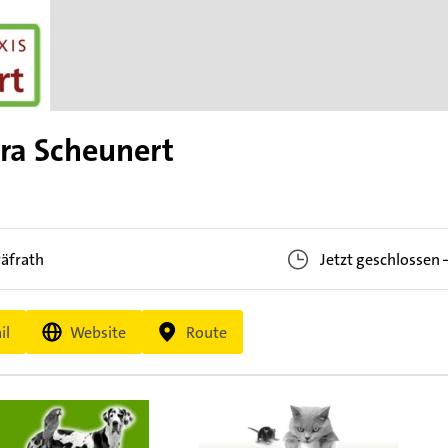
tra Scheunert
äfrath
Jetzt geschlossen
il
Website
Route