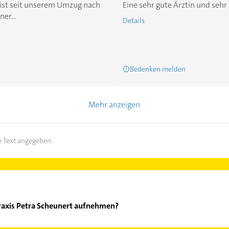
), ist seit unserem Umzug nach
Eine sehr gute Ärztin und sehr 
er...
Details
Bedenken melden
Mehr anzeigen
 Text angegeben.
praxis Petra Scheunert aufnehmen?
erarztpraxis Petra Scheunert aufzunehmen. Einfach die passenden