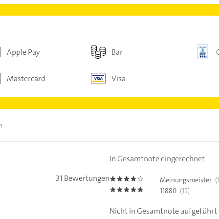
Apple Pay
Bar
Mastercard
Visa
n
In Gesamtnote eingerechnet
31 Bewertungen
Meinungsmeister
(
3.7
11880
(15)
5.0
Nicht in Gesamtnote aufgeführt