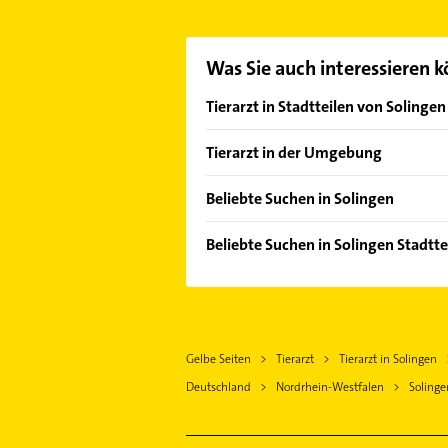
oder Mail in unserem Kontaktdaten-
Was Sie auch interessieren 
Tierarzt in Stadtteilen von Solingen
Merscheid
Tierarzt in der Umgebung
Mitte
Haan Rheinland
Beliebte Suchen in Solingen
Mettmann
Kanalreinigung
Remscheid
Beliebte Suchen in Solingen Stadtte
Kammerjäger
Wülfrath
Gartenbau & Landschaftsbau
Physikalische Therapie
Hilden
Elektroinstallation
Physiotherapie
Wuppertal
Elektriker
Krankengymnastik
Erkrath
Gelbe Seiten
Tierarzt
Tierarzt in Solingen
Elektro Reparatur
Elektroinstallation
Leichlingen (Rheinland)
Deutschland
Nordrhein-Westfalen
Solinge
Arzt
Elektriker
Wermelskirchen
Schreiner
Elektro Reparatur
Langenfeld (Rheinland)