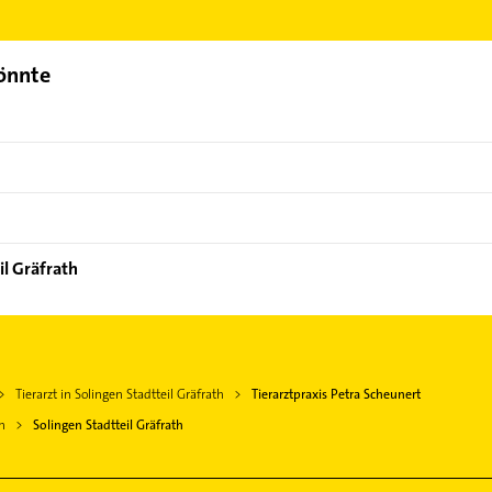
Bereich auswählen. Hier finden Sie alle
Kontaktdaten
.
könnte
il Gräfrath
Tierarzt in Solingen Stadtteil Gräfrath
Tierarztpraxis Petra Scheunert
n
Solingen Stadtteil Gräfrath