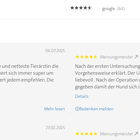
google
(64)
4.5
06.07.2025
Meinungsmeister
4.7000003
e und netteste Tierärztin die
Nach der ersten Untersuchung 
mert sich immer super um
Vorgehensweise erklärt. Der
ert jedem empfehlen. Die
liebevoll . Nach der Operatio
gegeben damit der Hund sich in .
Details
Mehr lesen
Bedenken melden
20.02.2025
Meinungsmeister
5.0