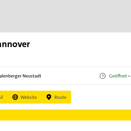
Hannover
alenberger Neustadt
Geöffnet
–
il
Website
Route