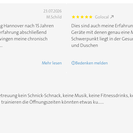
23.07.2026
M.Schild
Golocal
5.0
ing Hannover nach 15 Jahren
Dies sind auch meine Erfahrun
erfahrung abschließend
Geräte mit denen genau eine M
wingen meine chronisch
Schwerpunkt liegt in der Ges
..
und Duschen
Mehr lesen
Bedenken melden
treuung kein Schnick-Schnack, keine Musik, keine Fitnessdrinks, 
trainieren die Öffnungszeiten könnten etwas ku......