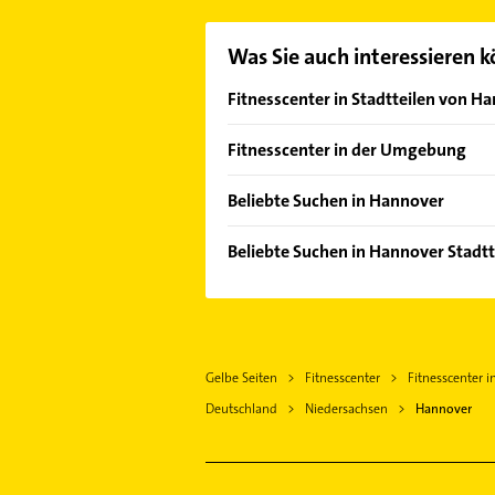
Was Sie auch interessieren 
Fitnesscenter in Stadtteilen von H
Badenstedt
Fitnesscenter in der Umgebung
Bothfeld
Langenhagen
Bult
Beliebte Suchen in Hannover
Seelze
Döhren
Lackiererei
Laatzen
Beliebte Suchen in Hannover Stadtt
Herrenhausen
Maler
Garbsen
Immobilien
Linden-Mitte
Ärztehaus
Isernhagen
Immobilienmakler
Linden-Süd
Hausarzt
Burgwedel
Arzt
List
Allgemeinarzt
Lehrte
Gelbe Seiten
Fitnesscenter
Fitnesscenter 
Physikalische Therapie
Misburg-Nord
Arzt
Wedemark
Deutschland
Niedersachsen
Hannover
Physiotherapie
Mitte
Phoniatrie
Barsinghausen
Krankengymnastik
Nordstadt
Logopädie
Wunstorf
Steuerberater
Südstadt
Elektroinstallation