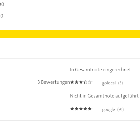
00
00
In Gesamtnote eingerechnet
3 Bewertungen
golocal
(3)
3.3
Nicht in Gesamtnote aufgeführt
google
(91)
4.7000003