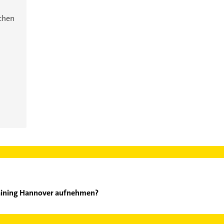
ichen
raining Hannover aufnehmen?
eser Training Hannover aufzunehmen. Einfach die passenden Konta
ch auswählen. Hier finden Sie alle
Kontaktdaten
.