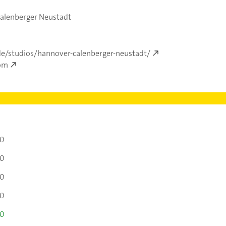
alenberger Neustadt
.de/studios/hannover-calenberger-neustadt/
com
00
00
00
00
00