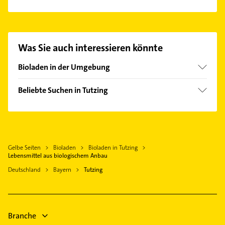
Es ist sehr einfach Kontakt mit Lebensmittel aus
biologischem Anbau aufzunehmen. Einfach die
passenden Kontaktmöglichkeiten wie Adresse oder
Mail in unserem Kontaktdaten-Bereich auswählen.
Was Sie auch interessieren könnte
Hier finden Sie alle
Kontaktdaten
.
Bioladen in der Umgebung
Wolfratshausen
Beliebte Suchen in Tutzing
Starnberg
Putzfrau
Weilheim in Oberbayern
Gebäudereinigung
Geretsried
Elektroinstallation
Gilching
Gelbe Seiten
Bioladen
Bioladen in Tutzing
Elektriker
Bad Tölz
Lebensmittel aus biologischem Anbau
Elektro Reparatur
Puchheim Oberbayern
Deutschland
Bayern
Tutzing
Bauunternehmen
München
Hausarzt
Allgemeinarzt
Branche
Arzt