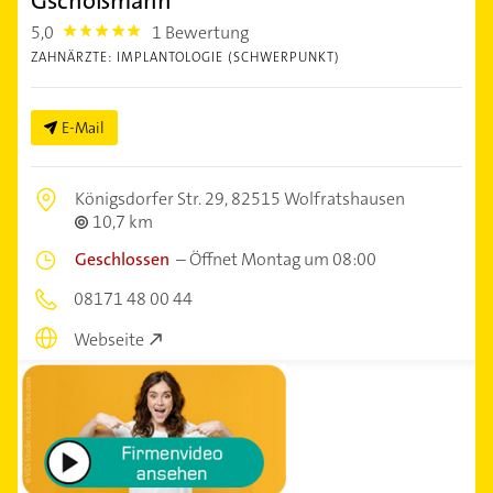
Gschoßmann
5,0
1 Bewertung
5.0
ZAHNÄRZTE: IMPLANTOLOGIE (SCHWERPUNKT)
E-Mail
Königsdorfer Str. 29,
82515 Wolfratshausen
10,7 km
Geschlossen
–
Öffnet Montag um 08:00
08171 48 00 44
Webseite