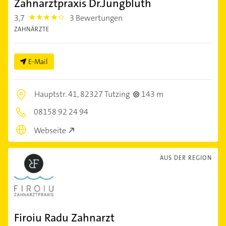
Zahnarztpraxis Dr.Jungbluth
3,7
3 Bewertungen
3.7
ZAHNÄRZTE
E-Mail
Hauptstr. 41,
82327 Tutzing
143 m
08158 92 24 94
Webseite
AUS DER REGION
Firoiu Radu Zahnarzt