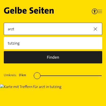
Finden
Umkreis:
0
km