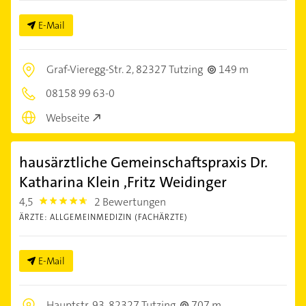
E-Mail
Graf-Vieregg-Str. 2,
82327 Tutzing
149 m
08158 99 63-0
Webseite
hausärztliche Gemeinschaftspraxis Dr.
Katharina Klein ,Fritz Weidinger
4,5
2 Bewertungen
4.5
ÄRZTE: ALLGEMEINMEDIZIN (FACHÄRZTE)
E-Mail
Hauptstr. 93,
82327 Tutzing
707 m