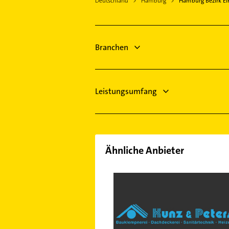
Deutschland
Hamburg
Hamburg Bezirk Ei
Kanalreinigung
Quickborn Kreis Pinneberg
Rechtsanwalt
Tornesch
Steuerberater
Wedel
Zahnarzt
Branchen
Tangstedt Bezirk Hamburg
Kammerjäger
Dachdecker
Leistungsumfang
Ähnliche Anbieter