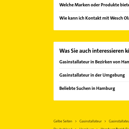
Folgende Leistungen werden angebo
Welche Marken oder Produkte biete
Das Angebot umfasst unter andere
Wie kann ich Kontakt mit Wesch O
Es ist sehr einfach Kontakt mit W
wie Adresse oder Mail in unserem K
Was Sie auch interessieren 
Gasinstallateur in Bezirken von H
Bezirk Altona
Gasinstallateur in der Umgebung
Bezirk Bergedorf
Bönningstedt
Bezirk Hamburg-Mitte
Beliebte Suchen in Hamburg
Halstenbek Holstein
Bezirk Hamburg-Nord
Rohrreinigung
Rellingen
Bezirk Harburg
Elektroinstallation
Schenefeld
Bezirk Wandsbek
Elektriker
Norderstedt
Hamburg-Altstadt
Gelbe Seiten
Gasinstallateur
Gasinstallat
Elektro Reparatur
Pinneberg