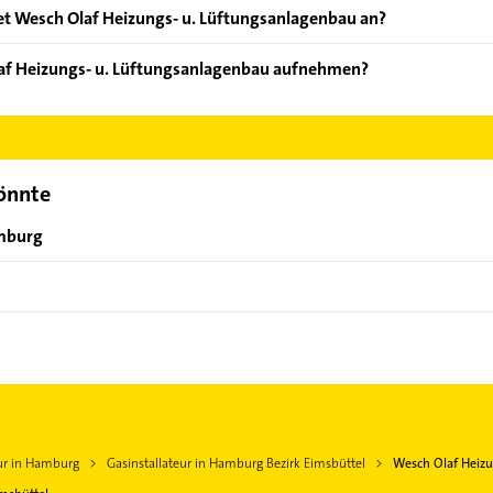
ten: Badplanung, Beratung, Energieberatung, Gasinstallationen 
t Wesch Olaf Heizungs- u. Lüftungsanlagenbau an?
m Gasheizungen, Heizungsanlagen, Regenerative Energien, Sanit
laf Heizungs- u. Lüftungsanlagenbau aufnehmen?
esch Olaf Heizungs- u. Lüftungsanlagenbau aufzunehmen. Einfach 
ontaktdaten-Bereich auswählen. Hier finden Sie alle
Kontaktdate
könnte
amburg
eur in Hamburg
Gasinstallateur in Hamburg Bezirk Eimsbüttel
Wesch Olaf Heizu