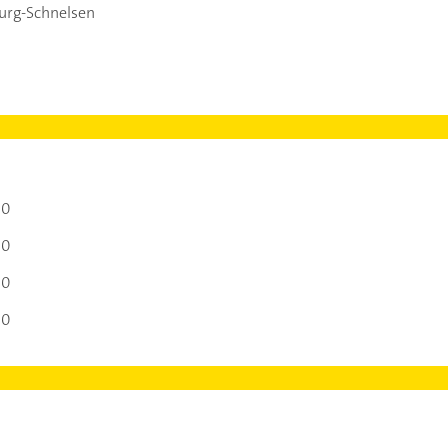
rg-Schnelsen
00
00
00
00