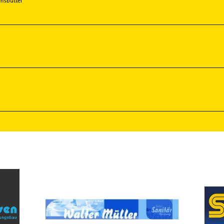
msbüttel