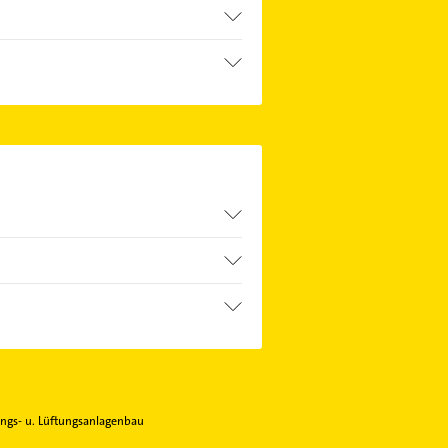
und Haustechnik.
äranlagen und Warmwasseranlagen.
die passenden Kontaktmöglichkeiten
n
.
ngs- u. Lüftungsanlagenbau