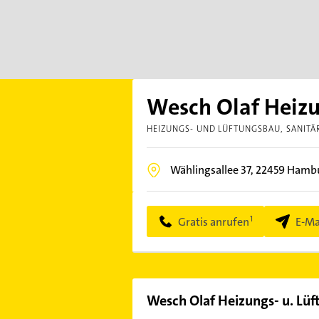
Wesch Olaf Heizu
HEIZUNGS- UND LÜFTUNGSBAU
SANITÄ
Wählingsallee 37,
22459
Hambu
Gratis anrufen
E-Ma
Wesch Olaf Heizungs- u. Lü