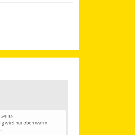
 GARTEN
ng wird nur oben warm:
..