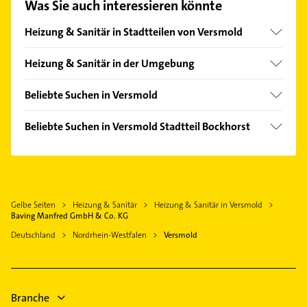
Was Sie auch interessieren könnte
Hier finden Sie alle
Kontaktdaten
.
Heizung & Sanitär in Stadtteilen von Versmold
Loxten
Heizung & Sanitär in der Umgebung
Borgholzhausen
Beliebte Suchen in Versmold
Halle (Westfalen)
Immobilien
Bad Rothenfelde
Beliebte Suchen in Versmold Stadtteil Bockhorst
Immobilienmakler
Harsewinkel
Fensterbauer
Gartenbau & Landschaftsbau
Werther (Westfalen)
Fenster
Klempner
Hilter am Teutoburger Wald
Maler
Gasinstallateur
Steinhagen Westfalen
Gelbe Seiten
Heizung & Sanitär
Heizung & Sanitär in Versmold
Gartenbau & Landschaftsbau
Sanitärinstallation
Baving Manfred GmbH & Co. KG
Beelen
Rechtsanwalt
Deutschland
Nordrhein-Westfalen
Versmold
Melle
Steuerberater
Gütersloh
Dachdecker
Schreiner
Branche