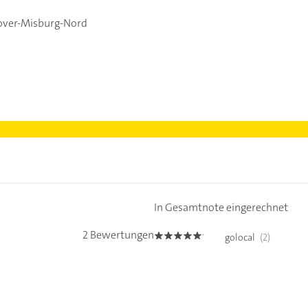
over-Misburg-Nord
In Gesamtnote eingerechnet
2 Bewertungen
golocal
(2)
5.0