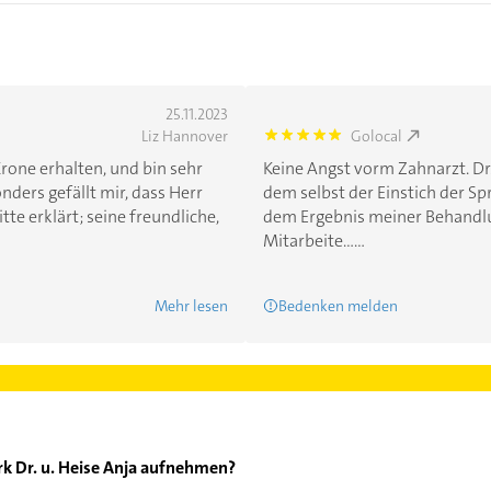
25.11.2023
Liz Hannover
Golocal
5.0
rone erhalten, und bin sehr
Keine Angst vorm Zahnarzt. Dr. 
nders gefällt mir, dass Herr
dem selbst der Einstich der Spr
tte erklärt; seine freundliche,
dem Ergebnis meiner Behandlung
Mitarbeite......
Mehr lesen
Bedenken melden
rk Dr. u. Heise Anja aufnehmen?