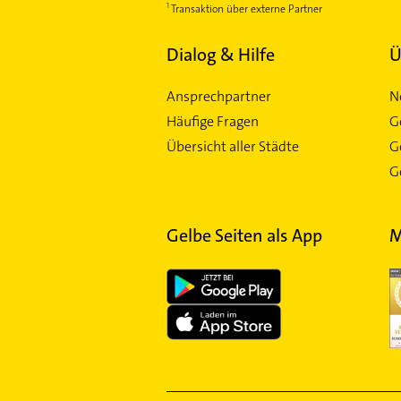
Transaktion über externe Partner
Südstadt
Sahlkamp
Dialog & Hilfe
Ü
Stöcken
Ansprechpartner
N
Vahrenwald
Häufige Fragen
G
Vinnhorst
Übersicht aller Städte
G
Wülfel
Ge
Wülferode
Wettbergen
Zoo
Gelbe Seiten als App
M