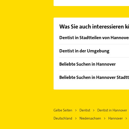
Es ist sehr einfach Kontakt mit He
oder Mail in unserem Kontaktdaten-
Was Sie auch interessieren 
Dentist in Stadtteilen von Hannove
Ahlem
Dentist in der Umgebung
Anderten
Isernhagen
Badenstedt
Beliebte Suchen in Hannover
Langenhagen
Bemerode
Lackiererei
Burgwedel
Beliebte Suchen in Hannover Stadt
Bothfeld
Maler
Lehrte
Elektroinstallation
Calenberger Neustadt
Immobilien
Laatzen
Elektriker
Döhren
Immobilienmakler
Hemmingen Hannover
Elektro Reparatur
Davenstedt
Phoniatrie
Burgdorf Kreis Hannover
Gelbe Seiten
Dentist
Dentist in Hannover
Klempner
Groß Buchholz
Logopädie
Sehnde
Deutschland
Niedersachsen
Hannover
Gasinstallateur
Herrenhausen
Schreiner
Ronnenberg
Sanitärinstallation
Kirchrode