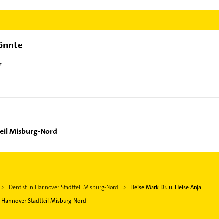
ise Mark Dr. u. Heise Anja aufzunehmen. Einfach die passenden Ko
Bereich auswählen. Hier finden Sie alle
Kontaktdaten
.
könnte
r
teil Misburg-Nord
Dentist in Hannover Stadtteil Misburg-Nord
Heise Mark Dr. u. Heise Anja
Hannover Stadtteil Misburg-Nord