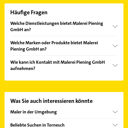
Häufige Fragen
Welche Dienstleistungen bietet Malerei Piening
GmbH an?
Folgende Leistungen werden angeboten:
Welche Marken oder Produkte bietet Malerei
Acrylanstriche, Anstreicharbeiten, Beschichtungen,
Piening GmbH an?
Fassadenbeschichtung und Lackierarbeiten.
Das Angebot umfasst unter anderem
Wie kann ich Kontakt mit Malerei Piening GmbH
Fassadenbeschichtungen, Glasplatten, Spiegel und
aufnehmen?
Vollwärmeschutz.
Es ist sehr einfach Kontakt mit Malerei Piening
GmbH aufzunehmen. Einfach die passenden
Kontaktmöglichkeiten wie Adresse oder Mail in
unserem Kontaktdaten-Bereich auswählen. Hier
Was Sie auch interessieren könnte
finden Sie alle
Kontaktdaten
.
Maler in der Umgebung
Uetersen
Beliebte Suchen in Tornesch