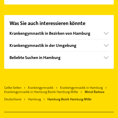
Durchblutung und Dysfunktionen des zentralen
Es ist sehr einfach Kontakt mit Wenzl Barbara
Nervensystems.
aufzunehmen. Einfach die passenden
Kontaktmöglichkeiten wie Adresse oder Mail in
unserem Kontaktdaten-Bereich auswählen. Hier
Was Sie auch interessieren könnte
finden Sie alle
Kontaktdaten
.
Krankengymnastik in Bezirken von Hamburg
Bezirk Altona
Krankengymnastik in der Umgebung
Bezirk Bergedorf
Oststeinbek
Bezirk Eimsbüttel
Beliebte Suchen in Hamburg
Barsbüttel
Bezirk Hamburg-Nord
Phoniatrie
Schenefeld
Bezirk Harburg
Logopädie
Norderstedt
Bezirk Wandsbek
Steuerberater
Bönningstedt
Hamburg-Altstadt
Gelbe Seiten
Krankengymnastik
Krankengymnastik in Hamburg
Klempner
Halstenbek Holstein
Krankengymnastik in Hamburg Bezirk Hamburg-Mitte
Wenzl Barbara
Gasinstallateur
Rellingen
Deutschland
Hamburg
Hamburg Bezirk Hamburg-Mitte
Sanitärinstallation
Neu Wulmstorf
Putzfrau
Reinbek