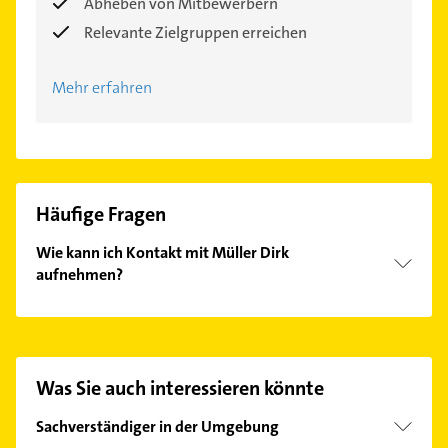
Abheben von Mitbewerbern
Relevante Zielgruppen erreichen
Mehr erfahren
Häufige Fragen
Wie kann ich Kontakt mit Müller Dirk
aufnehmen?
Es ist sehr einfach Kontakt mit Müller Dirk
aufzunehmen. Einfach die passenden
Kontaktmöglichkeiten wie Adresse oder Mail in
unserem Kontaktdaten-Bereich auswählen. Hier
Was Sie auch interessieren könnte
finden Sie alle
Kontaktdaten
.
Sachverständiger in der Umgebung