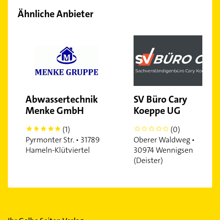
Ähnliche Anbieter
Abwassertechnik
SV Büro Cary
Menke GmbH
Koeppe UG
(1)
(0)
5
0
Pyrmonter Str. • 31789
Oberer Waldweg •
Hameln-Klütviertel
30974 Wennigsen
(Deister)