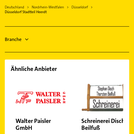
Korschenbroich
Putzfrau
Hellerhof
Klempner
Deutschland
Nordrhein-Westfalen
Düsseldorf
Tönisvorst
Gebäudereinigung
Düsseldorf Stadtteil Heerdt
Lierenfeld
Gasinstallateur
Hilden
Klempner
Lohausen
Sanitärinstallation
Gasinstallateur
Ludenberg
Steuerberater
Sanitärinstallation
Oberbilk
Branche
Immobilien
Oberkassel
Pempelfort
Rath
Ähnliche Anbieter
Stockum
Unterbilk
Unterrath
Vennhausen
Wersten
Walter Paisler
Schreinerei Disch &
GmbH
Beilfuß