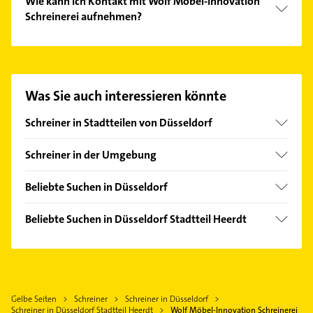
Wie kann ich Kontakt mit Wolf Möbel-Innovation
Schreinerei aufnehmen?
Es ist sehr einfach Kontakt mit Wolf Möbel-
Innovation Schreinerei aufzunehmen. Einfach die
passenden Kontaktmöglichkeiten wie Adresse oder
Mail in unserem Kontaktdaten-Bereich auswählen.
Was Sie auch interessieren könnte
Hier finden Sie alle
Kontaktdaten
.
Schreiner in Stadtteilen von Düsseldorf
Angermund
Schreiner in der Umgebung
Benrath
Meerbusch
Bilk
Beliebte Suchen in Düsseldorf
Neuss
Düsseltal
Dachdecker
Kaarst
Beliebte Suchen in Düsseldorf Stadtteil Heerdt
Derendorf
Bauunternehmen
Ratingen
Dachdecker
Eller
Rohrreinigung
Willich
Bauunternehmen
Flingern Süd
Zahnarzt
Erkrath
Rohrreinigung
Gerresheim
Fensterbauer
Krefeld
Gelbe Seiten
Schreiner
Schreiner in Düsseldorf
Zahnarzt
Hafen
Fenster
Schreiner in Düsseldorf Stadtteil Heerdt
Wolf Möbel-Innovation Schreinerei