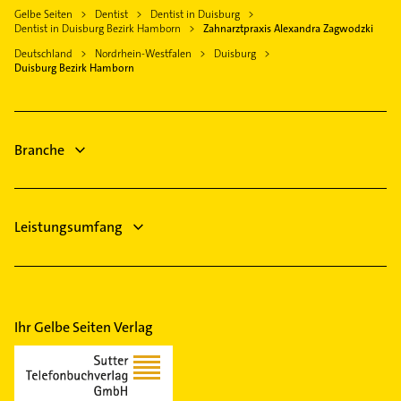
Bottrop
Gelbe Seiten
Dentist
Dentist in Duisburg
Lackiererei
Rheinberg
Dentist in Duisburg Bezirk Hamborn
Zahnarztpraxis Alexandra Zagwodzki
Maler
Voerde (Niederrhein)
Deutschland
Nordrhein-Westfalen
Duisburg
Rechtsanwalt
Duisburg Bezirk Hamborn
Kamp-Lintfort
Fensterbauer
Hünxe
Fenster
Essen
Gartenbau & Landschaftsbau
Branche
Dachdecker
Leistungsumfang
Ihr Gelbe Seiten Verlag