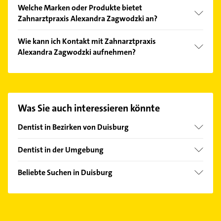
Folgende Leistungen werden angeboten:
Welche Marken oder Produkte bietet
Prophylaxe, Implantologie, Parodontologie,
Zahnarztpraxis Alexandra Zagwodzki an?
Bleaching und Zahnarzt.
Das Angebot umfasst unter anderem BrilliAnce
Wie kann ich Kontakt mit Zahnarztpraxis
(Zahnschmuck) und Kinderzahnheilkunde.
Alexandra Zagwodzki aufnehmen?
Es ist sehr einfach Kontakt mit Zahnarztpraxis
Alexandra Zagwodzki aufzunehmen. Einfach die
passenden Kontaktmöglichkeiten wie Adresse oder
Mail in unserem Kontaktdaten-Bereich auswählen.
Was Sie auch interessieren könnte
Hier finden Sie alle
Kontaktdaten
.
Dentist in Bezirken von Duisburg
Bezirk Duisburg-Mitte
Dentist in der Umgebung
Bezirk Duisburg-Süd
Oberhausen Rheinland
Bezirk Homberg
Beliebte Suchen in Duisburg
Dinslaken
Bezirk Meiderich
Phoniatrie
Mülheim an der Ruhr
Bezirk Rheinhausen
Logopädie
Moers
Bezirk Walsum
Kammerjäger