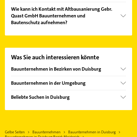
Das Angebot umfasst unter anderem Hensel, ISO
Wie kann ich Kontakt mit Altbausanierung Gebr.
TEC, ISOTEC, Isotec-Fachbetrieb und isotec.de.
Quast GmbH Bauunternehmen und
Bautenschutz aufnehmen?
Es ist sehr einfach Kontakt mit Altbausanierung
Gebr. Quast GmbH Bauunternehmen und
Bautenschutz aufzunehmen. Einfach die passenden
Kontaktmöglichkeiten wie Adresse oder Mail in
Was Sie auch interessieren könnte
unserem Kontaktdaten-Bereich auswählen. Hier
finden Sie alle
Kontaktdaten
.
Bauunternehmen in Bezirken von Duisburg
Bezirk Duisburg-Mitte
Bauunternehmen in der Umgebung
Bezirk Duisburg-Süd
Oberhausen Rheinland
Bezirk Hamborn
Beliebte Suchen in Duisburg
Mülheim an der Ruhr
Bezirk Homberg
Schreiner
Bottrop
Bezirk Rheinhausen
Dachdecker
Dinslaken
Bezirk Walsum
Heizung & Sanitär
Moers
Gelbe Seiten
Bauunternehmen
Bauunternehmen in Duisburg
Lüftungsanlagen
Essen