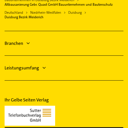
Bauunternehmen in Duisburg Bezirk Meiderich
Heizungsbauer
Altbausanierung Gebr. Quast GmbH Bauunternehmen und Bautenschutz
Rheinberg
Heizungsfirmen
Deutschland
Nordrhein-Westfalen
Duisburg
Voerde (Niederrhein)
Duisburg Bezirk Meiderich
Elektroinstallation
Kamp-Lintfort
Elektriker
Gladbeck
Elektro Reparatur
Branchen
Immobilien
Leistungsumfang
Ihr Gelbe Seiten Verlag