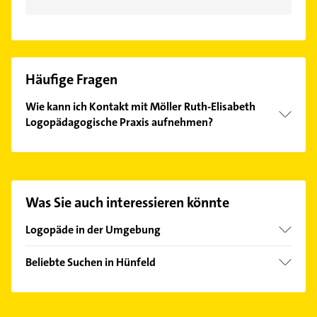
Häufige Fragen
Wie kann ich Kontakt mit Möller Ruth-Elisabeth
Logopädagogische Praxis aufnehmen?
Es ist sehr einfach Kontakt mit Möller Ruth-
Elisabeth Logopädagogische Praxis aufzunehmen.
Einfach die passenden Kontaktmöglichkeiten wie
Adresse oder Mail in unserem Kontaktdaten-Bereich
Was Sie auch interessieren könnte
auswählen. Hier finden Sie alle
Kontaktdaten
.
Logopäde in der Umgebung
Burghaun
Beliebte Suchen in Hünfeld
Eiterfeld
Physikalische Therapie
Fulda
Physiotherapie
Eichenzell