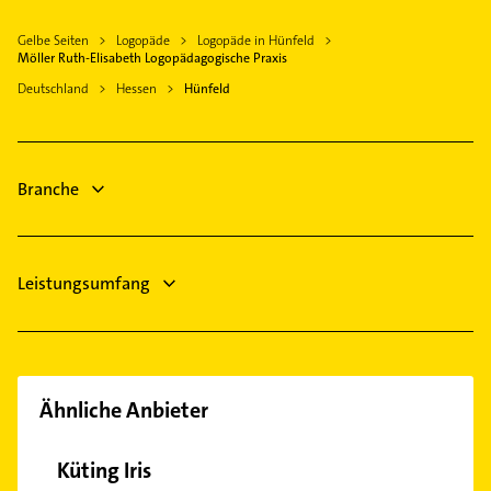
Krankengymnastik
Hilders
Gelbe Seiten
Logopäde
Logopäde in Hünfeld
Steuerberater
Hohenroda Hessen
Möller Ruth-Elisabeth Logopädagogische Praxis
Bestatter
Bad Hersfeld
Deutschland
Hessen
Hünfeld
Immobilien
Immobilienmakler
Heizung & Sanitär
Branche
Lüftungsanlagen
Heizungsbauer
Leistungsumfang
Ähnliche Anbieter
Küting Iris