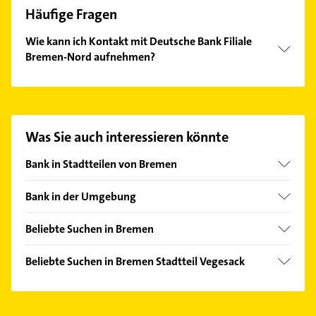
Häufige Fragen
Wie kann ich Kontakt mit Deutsche Bank Filiale
Bremen-Nord aufnehmen?
Es ist sehr einfach Kontakt mit Deutsche Bank Filiale
Bremen-Nord aufzunehmen. Einfach die passenden
Kontaktmöglichkeiten wie Adresse oder Mail in
unserem Kontaktdaten-Bereich auswählen. Hier
Was Sie auch interessieren könnte
finden Sie alle
Kontaktdaten
.
Bank in Stadtteilen von Bremen
Alte Neustadt
Bank in der Umgebung
Altstadt
Lemwerder
Aumund-Hammersbeck
Beliebte Suchen in Bremen
Schwanewede
Bahnhofsvorstadt
Phoniatrie
Ritterhude
Beliebte Suchen in Bremen Stadtteil Vegesack
Blumenthal
Logopädie
Berne
Rechtsanwalt
Borgfeld
Bestatter
Elsfleth
Maler
Buntentor
Klempner