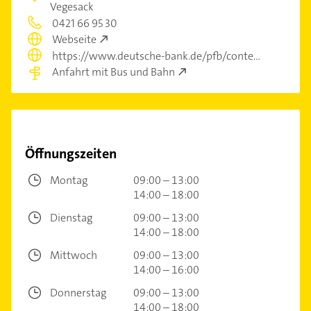
Vegesack
0421 66 95 30
Webseite
https://www.deutsche-bank.de/pfb/content/filialfinder-detail.html?id=b2NMTGRkZVQzSWtTa1UrVzl2ZDdxZz09&lat=53.04171&lng=8.5426&backLink=bGFiZWw9QlJBTkNIJmxhdD01My4wNDE3MSZsbmc9OC41NDI2JnNlYXJjaFRlcm09Mjc3Nzc%3d&searchTerm=27777
Anfahrt mit Bus und Bahn
Öffnungszeiten
Montag
09:00 – 13:00
14:00 – 18:00
Dienstag
09:00 – 13:00
14:00 – 18:00
Mittwoch
09:00 – 13:00
14:00 – 16:00
Donnerstag
09:00 – 13:00
14:00 – 18:00