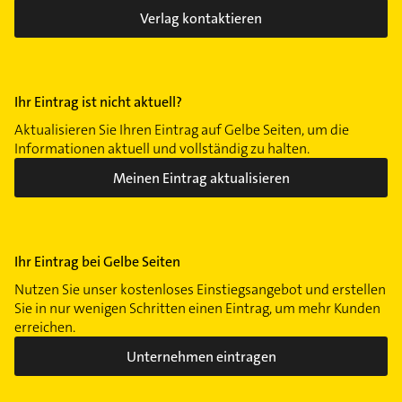
Oslebshausen
Verlag kontaktieren
Peterswerder
Rönnebeck
Westend
Ihr Eintrag ist nicht aktuell?
Aktualisieren Sie Ihren Eintrag auf Gelbe Seiten, um die
Informationen aktuell und vollständig zu halten.
Meinen Eintrag aktualisieren
Ihr Eintrag bei Gelbe Seiten
Nutzen Sie unser kostenloses Einstiegsangebot und erstellen
Sie in nur wenigen Schritten einen Eintrag, um mehr Kunden
erreichen.
Unternehmen eintragen