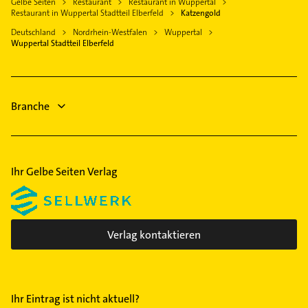
Sprockhövel
Gelbe Seiten
Restaurant
Restaurant in Wuppertal
Kammerjäger
Heizungsbauer
Restaurant in Wuppertal Stadtteil Elberfeld
Katzengold
Gevelsberg
Heizung & Sanitär
Heizungsfirmen
Deutschland
Nordrhein-Westfalen
Wuppertal
Hattingen Ruhr
Lüftungsanlagen
Wuppertal Stadtteil Elberfeld
Physikalische Therapie
Erkrath
Heizungsbauer
Physiotherapie
Heizungsfirmen
Krankengymnastik
Schreiner
Branche
Maler
Ihr Gelbe Seiten Verlag
Verlag kontaktieren
Ihr Eintrag ist nicht aktuell?