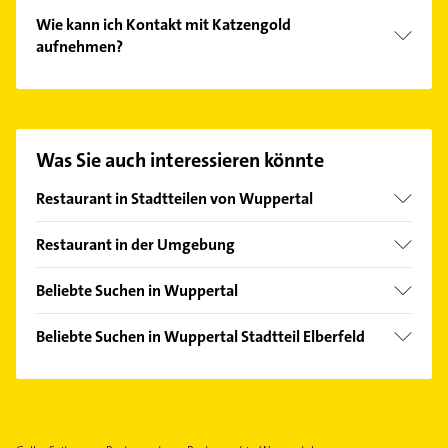
Wie kann ich Kontakt mit Katzengold
aufnehmen?
Es ist sehr einfach Kontakt mit Katzengold
aufzunehmen. Einfach die passenden
Kontaktmöglichkeiten wie Adresse oder Mail in
unserem Kontaktdaten-Bereich auswählen. Hier
Was Sie auch interessieren könnte
finden Sie alle
Kontaktdaten
.
Restaurant in Stadtteilen von Wuppertal
Barmen
Restaurant in der Umgebung
Beyenburg
Remscheid
Cronenberg
Beliebte Suchen in Wuppertal
Solingen
Langerfeld
Kammerjäger
Haan Rheinland
Beliebte Suchen in Wuppertal Stadtteil Elberfeld
Ronsdorf
Immobilien
Schwelm
Putzfrau
Vohwinkel
Immobilienmakler
Velbert
Gebäudereinigung
Heizung & Sanitär
Wermelskirchen
Gartenbau & Landschaftsbau
Lüftungsanlagen