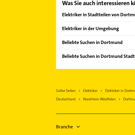
Was Sie auch interessieren 
Elektriker in Stadtteilen von Dort
Bittermark
Elektriker in der Umgebung
Brackel
Schwerte
Brechten
Beliebte Suchen in Dortmund
Unna
Derne
Klempner
Kamen
Beliebte Suchen in Dortmund Stadt
Dorstfeld
Gasinstallateur
Herdecke
Klempner
Eving
Sanitärinstallation
Lünen
Gasinstallateur
Hörde
Kammerjäger
Bergkamen
Sanitärinstallation
Hombruch
Gartenbau & Landschaftsbau
Fröndenberg /Ruhr
Gelbe Seiten
Elektriker
Elektriker in Dort
Schreiner
Körne
Physikalische Therapie
Hagen Westfalen
Deutschland
Nordrhein-Westfalen
Dortm
Kammerjäger
Kirchderne
Physiotherapie
Iserlohn
Bestatter
Kirchhörde
Krankengymnastik
Witten
Immobilien
Lütgendortmund
Kanalreinigung
Immobilienmakler
Branche
Mitte
Lackiererei
Maler