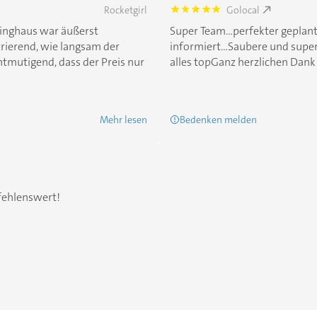
Rocketgirl
Golocal
5.0
binghaus war äußerst
Super Team...perfekter geplant
trierend, wie langsam der
informiert...Saubere und super
ntmutigend, dass der Preis nur
alles topGanz herzlichen Dank
Mehr lesen
Bedenken melden
fehlenswert!