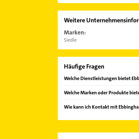
Weitere Unternehmensinfo
Marken:
Siedle
Häufige Fragen
Welche Dienstleistungen bietet E
Folgende Leistungen werden angebo
Welche Marken oder Produkte biet
Das Angebot umfasst unter andere
Wie kann ich Kontakt mit Ebbingh
Es ist sehr einfach Kontakt mit E
Adresse oder Mail in unserem Konta