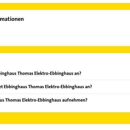
rmationen
bbinghaus Thomas Elektro-Ebbinghaus an?
ten: Beleuchtungsanlagen, Beleuchtungstechnik, E-Check, EIB und
et Ebbinghaus Thomas Elektro-Ebbinghaus an?
m Siedle und Netzwerke.
aus Thomas Elektro-Ebbinghaus aufnehmen?
bbinghaus Thomas Elektro-Ebbinghaus aufzunehmen. Einfach die p
ktdaten-Bereich auswählen. Hier finden Sie alle
Kontaktdaten
.