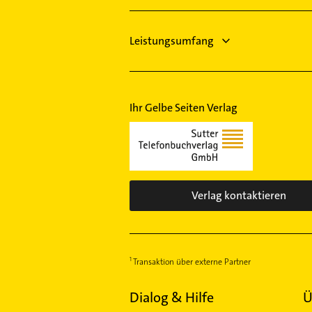
Schönau
Rechtsanwalt
Schüren
Scharnhorst
Leistungsumfang
Wambel
Wellinghofen
Wickede
Ihr Gelbe Seiten Verlag
Verlag kontaktieren
Transaktion über externe Partner
Dialog & Hilfe
Ü