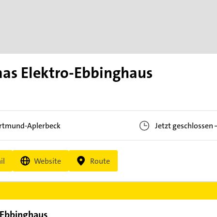
as Elektro-Ebbinghaus
rtmund-Aplerbeck
Jetzt geschlossen
il
Website
Route
-Ebbinghaus