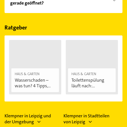
gerade geöffnet?
Empfehlungen. Die Suchergebnisse können Sie sich
einfach nach
Bewertungen
sortiert anzeigen lassen.
Im Anbieter-Bereich finden Sie alle
Öffnungszeiten
.
Bitte beachten Sie, dass diese an Sonn- und
Feiertagen abweichen können.
Ratgeber
HAUS & GARTEN
HAUS & GARTEN
Wasserschaden –
Toilettenspülung
was tun? 4 Tipps,...
läuft nach:...
Klempner in Leipzig und
Klempner in Stadtteilen
der Umgebung
von Leipzig