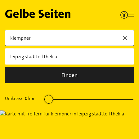
Finden
Umkreis:
0
km