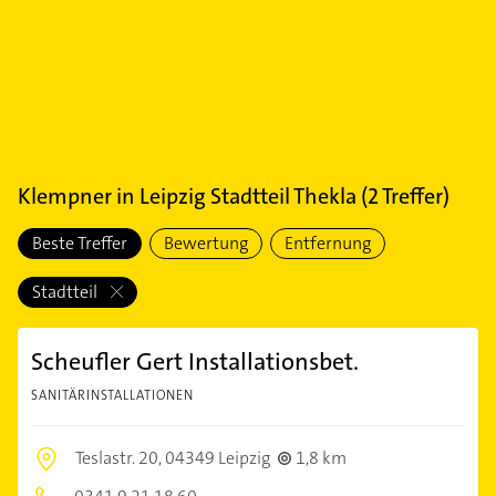
Klempner
in
Leipzig Stadtteil Thekla
(
2
Treffer)
Beste Treffer
Bewertung
Entfernung
Stadtteil
Scheufler Gert Installationsbet.
SANITÄRINSTALLATIONEN
Teslastr. 20,
04349 Leipzig
1,8 km