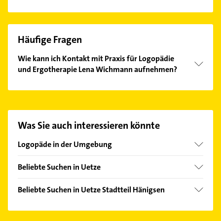
Häufige Fragen
Wie kann ich Kontakt mit Praxis für Logopädie
und Ergotherapie Lena Wichmann aufnehmen?
Es ist sehr einfach Kontakt mit Praxis für Logopädie
und Ergotherapie Lena Wichmann aufzunehmen.
Einfach die passenden Kontaktmöglichkeiten wie
Adresse oder Mail in unserem Kontaktdaten-Bereich
Was Sie auch interessieren könnte
auswählen. Hier finden Sie alle
Kontaktdaten
.
Logopäde in der Umgebung
Lehrte
Beliebte Suchen in Uetze
Celle
Physikalische Therapie
Isernhagen
Beliebte Suchen in Uetze Stadtteil Hänigsen
Physiotherapie
Peine
Physikalische Therapie
Krankengymnastik
Sehnde