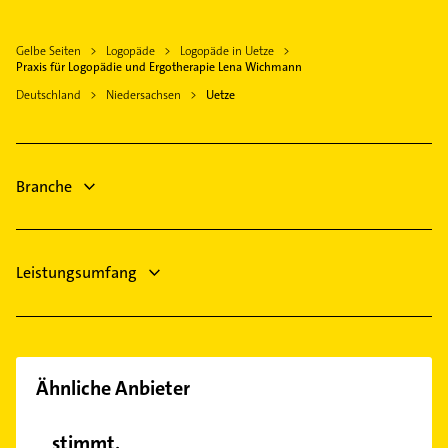
Physiotherapie
Klempner
Langenhagen
Krankengymnastik
Gasinstallateur
Wedemark
Gelbe Seiten
Logopäde
Logopäde in Uetze
Dachdecker
Sanitärinstallation
Praxis für Logopädie und Ergotherapie Lena Wichmann
Wendeburg
Rechtsanwalt
Bauunternehmen
Deutschland
Niedersachsen
Uetze
Hannover
Heizung & Sanitär
Zahnarzt
Laatzen
Lüftungsanlagen
Fensterbauer
Heizungsbauer
Fenster
Branche
Heizungsfirmen
Bauunternehmen
Leistungsumfang
Ähnliche Anbieter
stimmt.