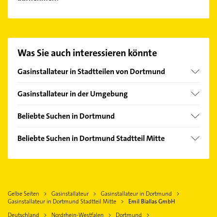
Rohrverstopfungen, Elektro und Fliesenarbeiten.
Es ist sehr einfach Kontakt mit Emil Biallas GmbH
aufzunehmen. Einfach die passenden
Kontaktmöglichkeiten wie Adresse oder Mail in
unserem Kontaktdaten-Bereich auswählen. Hier
Was Sie auch interessieren könnte
finden Sie alle
Kontaktdaten
.
Gasinstallateur in Stadtteilen von Dortmund
Aplerbeck
Gasinstallateur in der Umgebung
Asseln
Schwerte
Berghofen
Beliebte Suchen in Dortmund
Witten
Dorstfeld
Elektroinstallation
Castrop-Rauxel
Beliebte Suchen in Dortmund Stadtteil Mitte
Eving
Elektriker
Herdecke
Elektroinstallation
Hörde
Elektro Reparatur
Lünen
Elektriker
Hombruch
Kanalreinigung
Waltrop
Elektro Reparatur
Körne
Rohrreinigung
Wetter (Ruhr)
Gelbe Seiten
Gasinstallateur
Gasinstallateur in Dortmund
Rohrreinigung
Lütgendortmund
Phoniatrie
Gasinstallateur in Dortmund Stadtteil Mitte
Emil Biallas GmbH
Hagen Westfalen
Kanalreinigung
Lichtendorf
Logopädie
Deutschland
Nordrhein-Westfalen
Dortmund