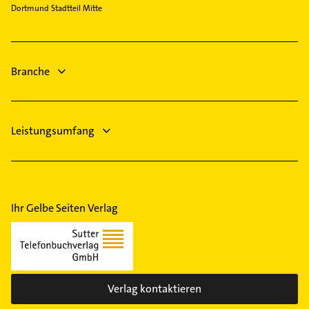
Unna
Steuerberater
Dortmund Stadtteil Mitte
Lindenhorst
Putzfrau
Herne
Immobilien
Marten
Gebäudereinigung
Immobilienmakler
Mengede
Bauunternehmen
Putzfrau
Menglinghausen
Branche
Gebäudereinigung
Sölderholz
Schüren
Westerfilde
Leistungsumfang
Wickede
Ihr Gelbe Seiten Verlag
Verlag kontaktieren