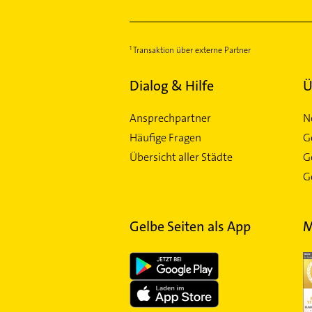
Lichtenbroich
Mörsenbroich
Transaktion über externe Partner
Oberbilk
Oberkassel
Dialog & Hilfe
Ü
Pempelfort
Rath
Ansprechpartner
N
Reisholz
Häufige Fragen
G
Stadtmitte
Übersicht aller Städte
G
Stockum
Ge
Unterbilk
Unterrath
Gelbe Seiten als App
M
Urdenbach
Vennhausen
Volmerswerth
Wersten
Wittlaer