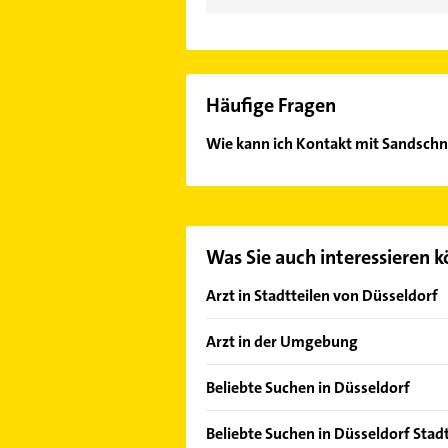
Häufige Fragen
Wie kann ich Kontakt mit Sandsch
Es ist sehr einfach Kontakt mit S
wie Adresse oder Mail in unserem K
Was Sie auch interessieren 
Arzt in Stadtteilen von Düsseldorf
Altstadt
Arzt in der Umgebung
Angermund
Ratingen
Benrath
Beliebte Suchen in Düsseldorf
Solingen
Bilk
Bestatter
Neuss
Beliebte Suchen in Düsseldorf Stad
Carlstadt