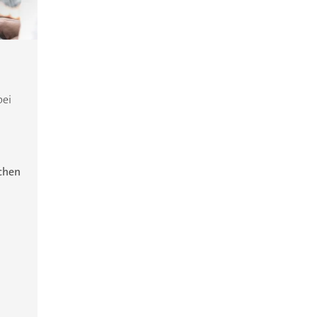
bei
ichen