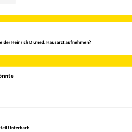
neider Heinrich Dr.med. Hausarzt aufnehmen?
andschneider Heinrich Dr.med. Hausarzt aufzunehmen. Einfach die
ontaktdaten-Bereich auswählen. Hier finden Sie alle
Kontaktdate
könnte
tteil Unterbach