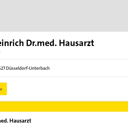
inrich Dr.med. Hausarzt
N
627
Düsseldorf-Unterbach
e
med. Hausarzt