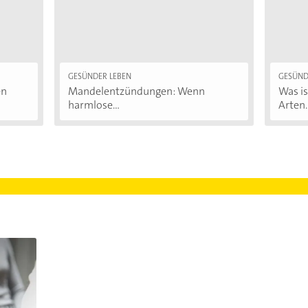
GESÜNDER LEBEN
GESÜND
en
Mandelentzündungen: Wenn
Was i
harmlose...
Arten..