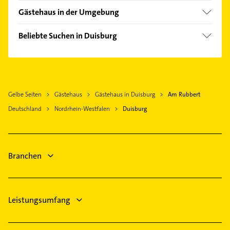
Bezirk Duisburg-Mitte
Gästehaus in der Umgebung
Alpen
Beliebte Suchen in Duisburg
Essen
Rohrreinigung
Krefeld
Kammerjäger
Gelsenkirchen
Schreiner
Kempen
Gelbe Seiten
Gästehaus
Gästehaus in Duisburg
Am Rubbert
Zahnarzt
Düsseldorf
Deutschland
Nordrhein-Westfalen
Duisburg
Physikalische Therapie
Physiotherapie
Krankengymnastik
Bestatter
Branchen
Lackiererei
Maler
Leistungsumfang