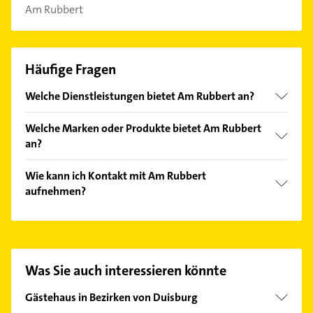
Am Rubbert
Häufige Fragen
Welche Dienstleistungen bietet Am Rubbert an?
Folgende Leistungen werden angeboten: Biergarten,
Welche Marken oder Produkte bietet Am Rubbert
Catering, Deutsche Küche, Familienfeierlichkeiten
an?
und Festsaal.
Das Angebot umfasst unter anderem Am Rubbert
Wie kann ich Kontakt mit Am Rubbert
und Wildspezialitäten.
aufnehmen?
Es ist sehr einfach Kontakt mit Am Rubbert
aufzunehmen. Einfach die passenden
Kontaktmöglichkeiten wie Adresse oder Mail in
unserem Kontaktdaten-Bereich auswählen. Hier
Was Sie auch interessieren könnte
finden Sie alle
Kontaktdaten
.
Gästehaus in Bezirken von Duisburg