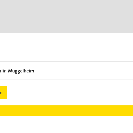
rlin-Müggelheim
e