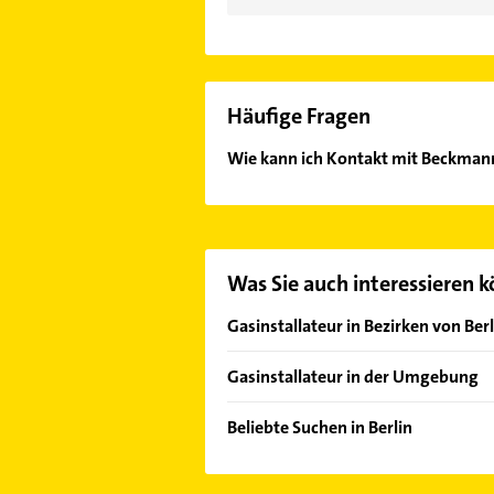
Häufige Fragen
Wie kann ich Kontakt mit Beckma
Es ist sehr einfach Kontakt mit B
unserem Kontaktdaten-Bereich ausw
Was Sie auch interessieren 
Gasinstallateur in Bezirken von Berl
Bezirk Charlottenburg-Wilmersdor
Gasinstallateur in der Umgebung
Bezirk Friedrichshain-Kreuzberg
Blankenfelde-Mahlow
Bezirk Lichtenberg
Beliebte Suchen in Berlin
Großbeeren
Bezirk Marzahn-Hellersdorf
Elektroinstallation
Bezirk Mitte