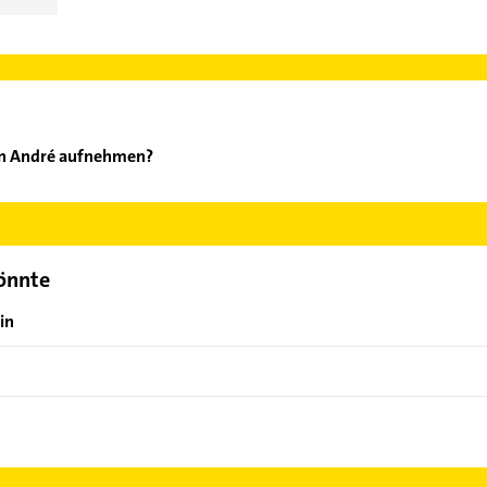
nn André aufnehmen?
eckmann André aufzunehmen. Einfach die passenden Kontaktmöglich
ählen. Hier finden Sie alle
Kontaktdaten
.
könnte
in
f