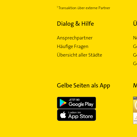
Transaktion über externe Partner
Dialog & Hilfe
Ü
Ansprechpartner
N
Häufige Fragen
G
Übersicht aller Städte
G
Ge
Gelbe Seiten als App
M