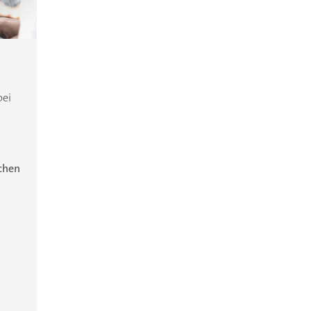
bei
ichen