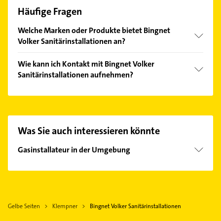
Häufige Fragen
Welche Marken oder Produkte bietet Bingnet
Volker Sanitärinstallationen an?
Das Angebot umfasst unter anderem Burgbad,
Wie kann ich Kontakt mit Bingnet Volker
Duravit, Grohe, Hansa und Hüppe.
Sanitärinstallationen aufnehmen?
Es ist sehr einfach Kontakt mit Bingnet Volker
Sanitärinstallationen aufzunehmen. Einfach die
passenden Kontaktmöglichkeiten wie Adresse oder
Mail in unserem Kontaktdaten-Bereich auswählen.
Was Sie auch interessieren könnte
Hier finden Sie alle
Kontaktdaten
.
Gasinstallateur in der Umgebung
Wöllstein Rheinhessen
Bad Kreuznach
Wörrstadt
Gelbe Seiten
Klempner
Bingnet Volker Sanitärinstallationen
Alzey