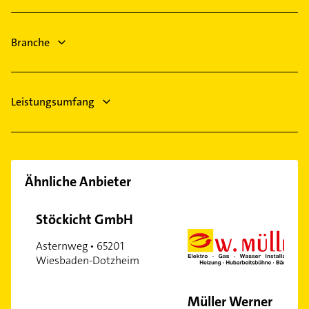
Bingen am Rhein
Saulheim
Ingelheim am Rhein
Branche
Oestrich-Winkel
Winnweiler
Klein-Winternheim
Leistungsumfang
Ähnliche Anbieter
Stöckicht GmbH
Asternweg • 65201
Wiesbaden-Dotzheim
Müller Werner