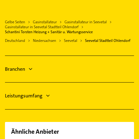
Hanstedt Nordheide
Elektriker
Rosengarten Kreis Harburg
Elektro Reparatur
Buchholz in der Nordheide
Gelbe Seiten
Gasinstallateur
Gasinstallateur in Seevetal
Kanalreinigung
Wentorf bei Hamburg
Gasinstallateur in Seevetal Stadtteil Ohlendorf
Gartenbau & Landschaftsbau
Schantini Torsten Heizung + Sanitär u. Wartungsservice
Neu Wulmstorf
Zahnarzt
Deutschland
Niedersachsen
Seevetal
Seevetal Stadtteil Ohlendorf
Marschacht
Putzfrau
Reinbek
Gebäudereinigung
Reppenstedt
Bauunternehmen
Branchen
Steuerberater
Leistungsumfang
Ähnliche Anbieter