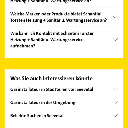
Heizung + Sanitär u. Wartungsservice an?
Folgende Leistungen werden angeboten: Einbau,
Welche Marken oder Produkte bietet Schantini
Energieberatung, Flüssiggasanlagen, Garantie auf
Torsten Heizung + Sanitär u. Wartungsservice an?
durchgeführte Reparaturen und Haus.
Das Angebot umfasst unter anderem Dachrinnen,
Wie kann ich Kontakt mit Schantini Torsten
Ersatzteile, Flachkollektoren, Gasanlagen und
Heizung + Sanitär u. Wartungsservice
Gasheizungen.
aufnehmen?
Es ist sehr einfach Kontakt mit Schantini Torsten
Heizung + Sanitär u. Wartungsservice aufzunehmen.
Einfach die passenden Kontaktmöglichkeiten wie
Adresse oder Mail in unserem Kontaktdaten-Bereich
Was Sie auch interessieren könnte
auswählen. Hier finden Sie alle
Kontaktdaten
.
Gasinstallateur in Stadtteilen von Seevetal
Hittfeld
Gasinstallateur in der Umgebung
Stelle Kreis Harburg
Beliebte Suchen in Seevetal
Winsen (Luhe)
Elektroinstallation