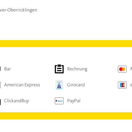
er-Oberricklingen
Bar
Rechnung
American Express
Girocard
ClickandBuy
PayPal