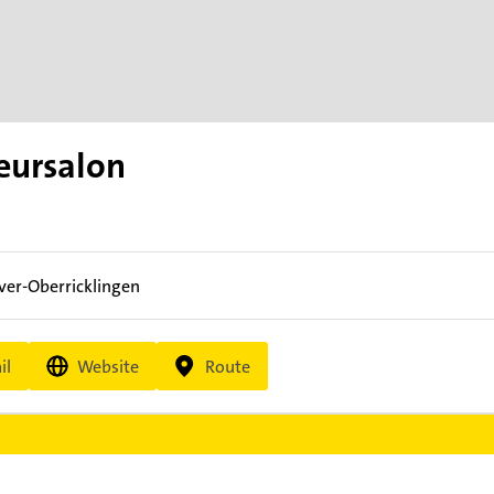
seursalon
er-Oberricklingen
il
Website
Route