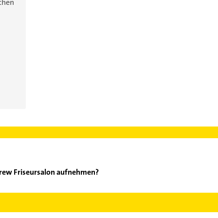
ichen
Crew Friseursalon aufnehmen?
tting Crew Friseursalon aufzunehmen. Einfach die passenden Kont
ch auswählen. Hier finden Sie alle
Kontaktdaten
.