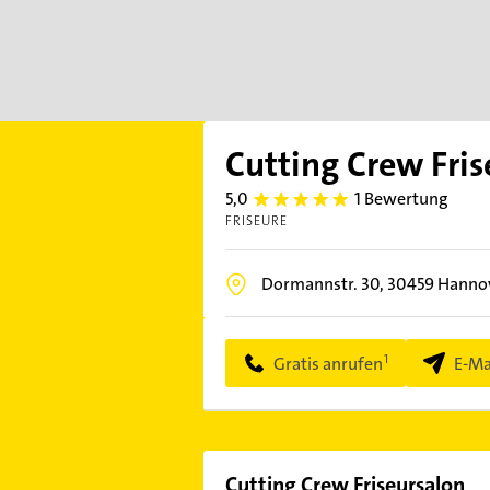
Cutting Crew Fri
5,0
1 Bewertung
5.0
FRISEURE
Dormannstr. 30,
30459
Hannov
Gratis anrufen
E-Ma
Cutting Crew Friseursalon