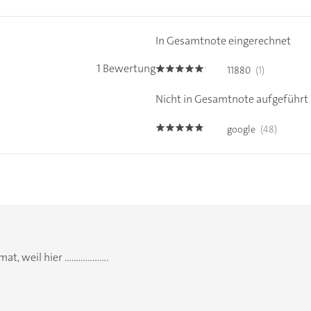
In Gesamtnote eingerechnet
1 Bewertung
11880
(1)
5.0
Nicht in Gesamtnote aufgeführt
google
(48)
4.7000003
il hier ...................