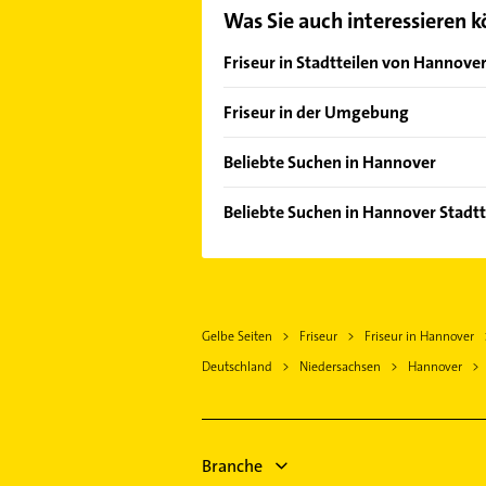
Was Sie auch interessieren 
Friseur in Stadtteilen von Hannove
Ahlem
Friseur in der Umgebung
Anderten
Hemmingen Hannover
Badenstedt
Beliebte Suchen in Hannover
Ronnenberg
Bemerode
Immobilien
Laatzen
Beliebte Suchen in Hannover Stadtt
Bothfeld
Immobilienmakler
Gehrden Hannover
Putzfrau
Calenberger Neustadt
Steuerberater
Pattensen
Gebäudereinigung
Döhren
Dachdecker
Seelze
Physikalische Therapie
Groß Buchholz
Elektroinstallation
Langenhagen
Gelbe Seiten
Friseur
Friseur in Hannover
Physiotherapie
Heideviertel
Elektriker
Garbsen
Deutschland
Niedersachsen
Hannover
Krankengymnastik
Kirchrode
Elektro Reparatur
Wennigsen (Deister)
Bauunternehmen
Kleefeld
Phoniatrie
Isernhagen
Elektroinstallation
Lahe
Logopädie
Elektriker
Branche
Ledeburg
Klempner