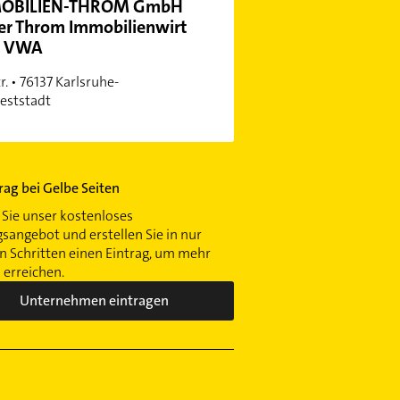
OBILIEN-THROM GmbH
er Throm Immobilienwirt
. VWA
r. • 76137 Karlsruhe-
eststadt
trag bei Gelbe Seiten
Sie unser kostenloses
gsangebot und erstellen Sie in nur
 Schritten einen Eintrag, um mehr
erreichen.
Unternehmen eintragen