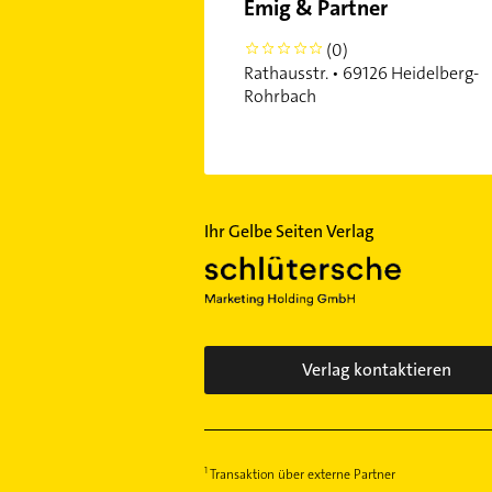
Emig & Partner
(0)
0
Rathausstr. • 69126 Heidelberg-
Rohrbach
Ihr Gelbe Seiten Verlag
Verlag kontaktieren
Transaktion über externe Partner