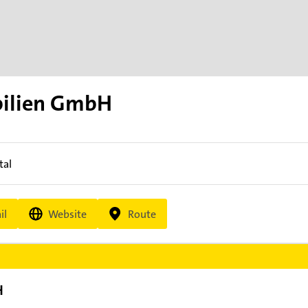
bilien GmbH
tal
il
Website
Route
H