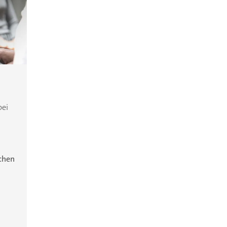
bei
ichen