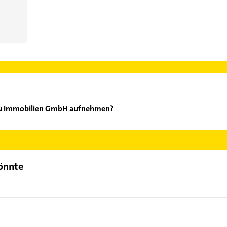
gau Immobilien GmbH aufnehmen?
raichgau Immobilien GmbH aufzunehmen. Einfach die passenden Ko
Bereich auswählen. Hier finden Sie alle
Kontaktdaten
.
könnte