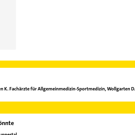
en K. Fachärzte für Allgemeinmedizin-Sportmedizin, Wollgarten D
llgarten K. Fachärzte für Allgemeinmedizin-Sportmedizin, Wollgart
e Adresse oder Mail in unserem Kontaktdaten-Bereich auswählen. 
könnte
uppertal