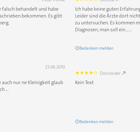
1.0
 falsch behandelt und habe
Ich habe keine guten Erfahrun
rschrieben bekommen. Es gibt
Leider sind die Ärzte dort nich
berg.
zu untersuchen. Es kommen me
Diagnosen, man soll ein......
Bedenken melden
23.06.2010
Docinsider
4.2000003
 auch nur ne Kleinigkeit glaub
Kein Text
h ...
Bedenken melden