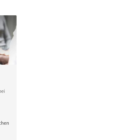
bei
ichen