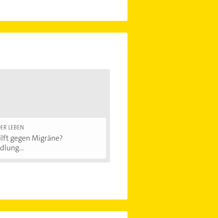
ER LEBEN
lft gegen Migräne?
lung...