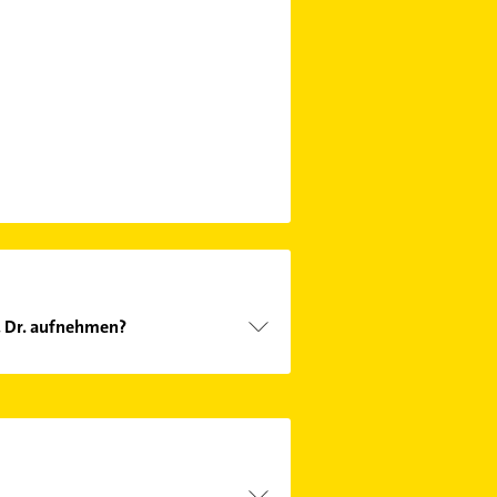
. Dr. aufnehmen?
en D. Dr. aufzunehmen. Einfach die
Hier finden Sie alle
Kontaktdaten
.