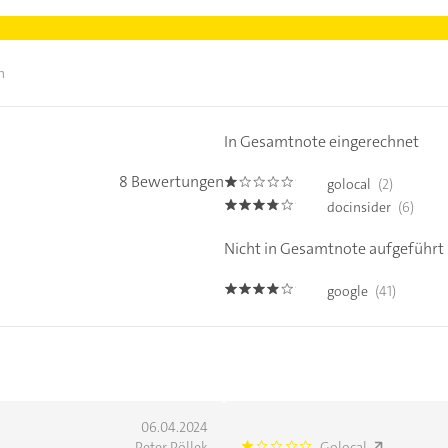
n
In Gesamtnote eingerechnet
8 Bewertungen
golocal
(2)
1.0
docinsider
(6)
3.7
Nicht in Gesamtnote aufgeführt
google
(41)
3.8
06.04.2024
Peter Pöllek
Golocal