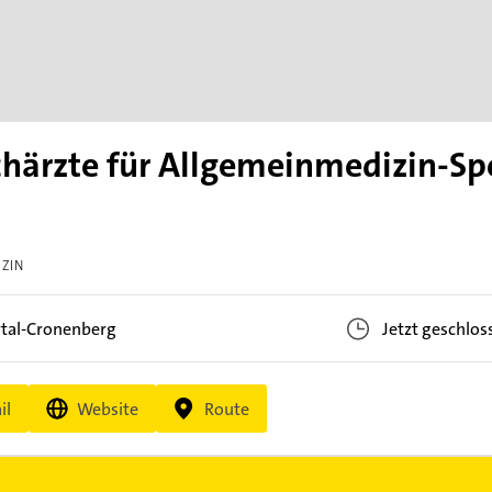
chärzte für Allgemeinmedizin-Sp
IZIN
tal-Cronenberg
Jetzt geschlos
il
Website
Route