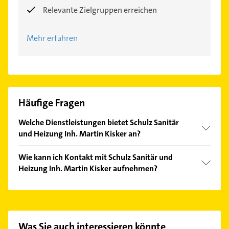
Relevante Zielgruppen erreichen
Mehr erfahren
Häufige Fragen
Welche Dienstleistungen bietet Schulz Sanitär
und Heizung Inh. Martin Kisker an?
Folgende Leistungen werden angeboten:
Wie kann ich Kontakt mit Schulz Sanitär und
Heizungseinbau und Internetshopping.
Heizung Inh. Martin Kisker aufnehmen?
Es ist sehr einfach Kontakt mit Schulz Sanitär und
Heizung Inh. Martin Kisker aufzunehmen. Einfach
die passenden Kontaktmöglichkeiten wie Adresse
oder Mail in unserem Kontaktdaten-Bereich
Was Sie auch interessieren könnte