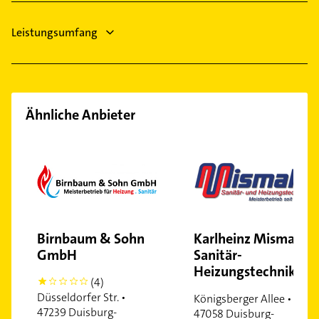
Leistungsumfang
Ähnliche Anbieter
Birnbaum & Sohn
Karlheinz Mismahl
GmbH
Sanitär-
Heizungstechnik
(4)
1
Düsseldorfer Str. •
Königsberger Allee •
47239 Duisburg-
47058 Duisburg-