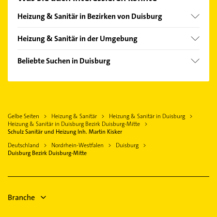
auswählen. Hier finden Sie alle
Kontaktdaten
.
Heizung & Sanitär in Bezirken von Duisburg
Bezirk Duisburg-Süd
Heizung & Sanitär in der Umgebung
Bezirk Hamborn
Oberhausen Rheinland
Bezirk Homberg
Beliebte Suchen in Duisburg
Mülheim an der Ruhr
Bezirk Meiderich
Gartenbau & Landschaftsbau
Moers
Bezirk Rheinhausen
Rohrreinigung
Bottrop
Bezirk Walsum
Fensterbauer
Dinslaken
Gelbe Seiten
Heizung & Sanitär
Heizung & Sanitär in Duisburg
Fenster
Essen
Heizung & Sanitär in Duisburg Bezirk Duisburg-Mitte
Kanalreinigung
Schulz Sanitär und Heizung Inh. Martin Kisker
Ratingen
Kammerjäger
Deutschland
Nordrhein-Westfalen
Duisburg
Kamp-Lintfort
Duisburg Bezirk Duisburg-Mitte
Schreiner
Heiligenhaus
Rechtsanwalt
Voerde (Niederrhein)
Phoniatrie
Branche
Logopädie