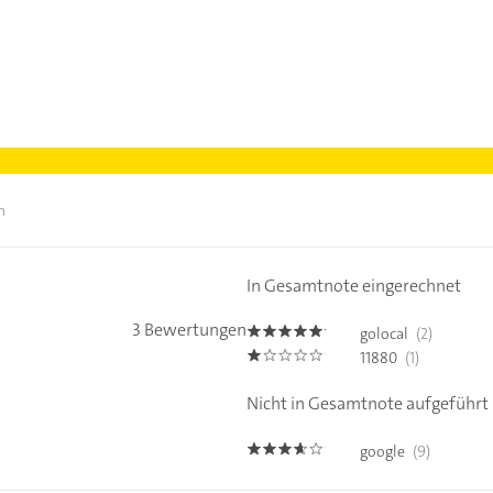
n
In Gesamtnote eingerechnet
3 Bewertungen
golocal
(2)
5.0
11880
(1)
1.0
Nicht in Gesamtnote aufgeführt
google
(9)
3.6000001