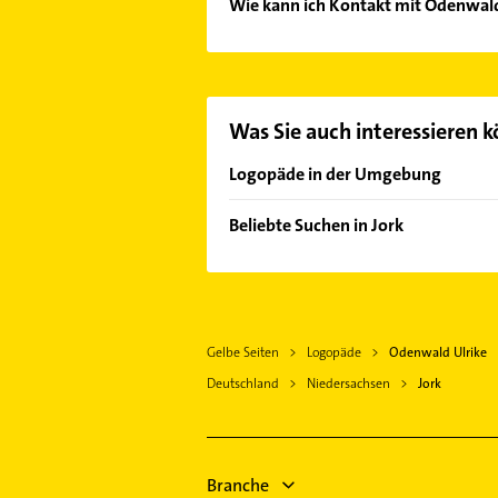
Wie kann ich Kontakt mit Odenwal
Es ist sehr einfach Kontakt mit Od
unserem Kontaktdaten-Bereich ausw
Was Sie auch interessieren 
Logopäde in der Umgebung
Buxtehude
Beliebte Suchen in Jork
Harsefeld
Physikalische Therapie
Pinneberg
Physiotherapie
Hamburg
Krankengymnastik
Elmshorn
Gelbe Seiten
Logopäde
Odenwald Ulrike
Steuerberater
Norderstedt
Deutschland
Niedersachsen
Jork
Schreiner
Buchholz in der Nordheide
Gartenbau & Landschaftsbau
Seevetal
Bauunternehmen
Immobilien
Branche