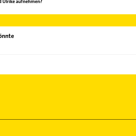
d Ulrike aufnehmen?
enwald Ulrike aufzunehmen. Einfach die passenden Kontaktmöglich
ählen. Hier finden Sie alle
Kontaktdaten
.
könnte