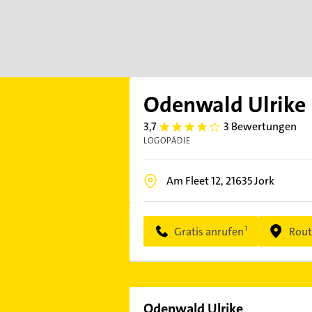
Odenwald Ulrike
3,7
3 Bewertungen
3.7
LOGOPÄDIE
Am Fleet 12,
21635
Jork
Gratis anrufen
Rout
Odenwald Ulrike