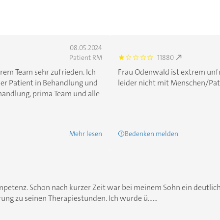
08.05.2024
Patient RM
11880
1.0
rem Team sehr zufrieden. Ich
Frau Odenwald ist extrem un
cher Patient in Behandlung und
leider nicht mit Menschen/Pat
handlung, prima Team und alle
Mehr lesen
Bedenken melden
etenz. Schon nach kurzer Zeit war bei meinem Sohn ein deutlich
rung zu seinen Therapiestunden. Ich wurde ü......