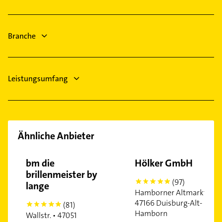
Bestatter
Kamp-Lintfort
Schreiner
Neukirchen-Vluyn
Gartenbau & Landschaftsbau
Branche
Heizung & Sanitär
Leistungsumfang
Ähnliche Anbieter
bm die
Hölker GmbH
brillenmeister by
(97)
5
lange
Hamborner Altmarkt •
47166 Duisburg-Alt-
(81)
5
Hamborn
Wallstr. • 47051