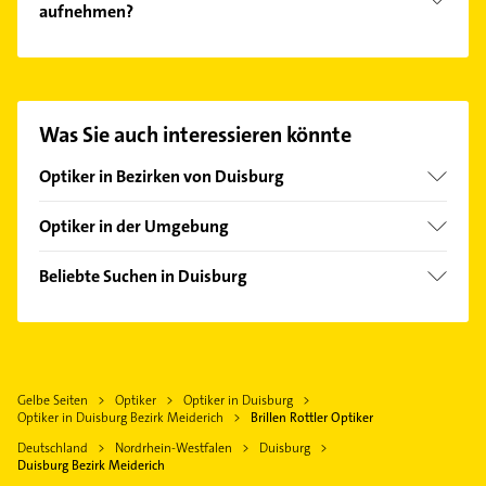
aufnehmen?
Es ist sehr einfach Kontakt mit Brillen Rottler
Optiker aufzunehmen. Einfach die passenden
Kontaktmöglichkeiten wie Adresse oder Mail in
unserem Kontaktdaten-Bereich auswählen. Hier
Was Sie auch interessieren könnte
finden Sie alle
Kontaktdaten
.
Optiker in Bezirken von Duisburg
Bezirk Duisburg-Mitte
Optiker in der Umgebung
Bezirk Duisburg-Süd
Oberhausen Rheinland
Bezirk Hamborn
Beliebte Suchen in Duisburg
Mülheim an der Ruhr
Bezirk Homberg
Elektroinstallation
Dinslaken
Bezirk Rheinhausen
Elektriker
Moers
Bezirk Walsum
Elektro Reparatur
Bottrop
Gelbe Seiten
Optiker
Optiker in Duisburg
Kammerjäger
Rheinberg
Optiker in Duisburg Bezirk Meiderich
Brillen Rottler Optiker
Immobilien
Voerde (Niederrhein)
Deutschland
Nordrhein-Westfalen
Duisburg
Immobilienmakler
Duisburg Bezirk Meiderich
Essen