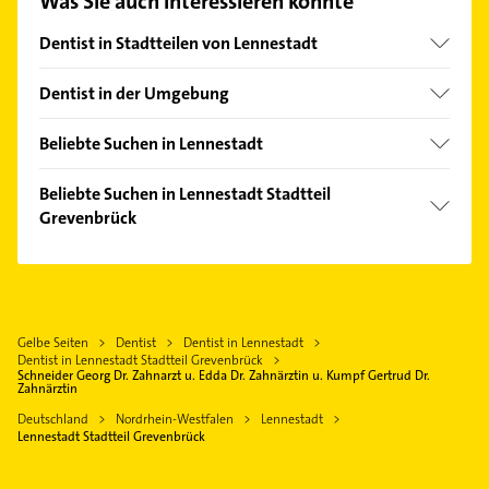
Was Sie auch interessieren könnte
unserem Kontaktdaten-Bereich auswählen. Hier
finden Sie alle
Kontaktdaten
.
Dentist in Stadtteilen von Lennestadt
Altenhundem
Dentist in der Umgebung
Kirchhundem
Beliebte Suchen in Lennestadt
Attendorn
Dachdecker
Plettenberg
Beliebte Suchen in Lennestadt Stadtteil
Putzfrau
Grevenbrück
Hilchenbach
Gebäudereinigung
Olpe Biggesee
Gartenbau & Landschaftsbau
Schreiner
Eslohe (Sauerland)
Schreiner
Phoniatrie
Schmallenberg
Rechtsanwalt
Logopädie
Gelbe Seiten
Dentist
Dentist in Lennestadt
Kreuztal
Steuerberater
Dentist in Lennestadt Stadtteil Grevenbrück
Bauunternehmen
Drolshagen
Schneider Georg Dr. Zahnarzt u. Edda Dr. Zahnärztin u. Kumpf Gertrud Dr.
Dachdecker
Zahnärztin
Rechtsanwalt
Wenden
Heizung & Sanitär
Deutschland
Nordrhein-Westfalen
Lennestadt
Gartenbau & Landschaftsbau
Lennestadt Stadtteil Grevenbrück
Lüftungsanlagen
Immobilien
Heizungsbauer