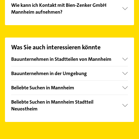
Wie kann ich Kontakt mit Bien-Zenker GmbH
Mannheim aufnehmen?
Es ist sehr einfach Kontakt mit Bien-Zenker GmbH
Mannheim aufzunehmen. Einfach die passenden
Kontaktmöglichkeiten wie Adresse oder Mail in
unserem Kontaktdaten-Bereich auswählen. Hier
Was Sie auch interessieren könnte
finden Sie alle
Kontaktdaten
.
Bauunternehmen in Stadtteilen von Mannheim
Feudenheim
Bauunternehmen in der Umgebung
Friedrichsfeld
Altrip
Friesenheimer Insel
Beliebte Suchen in Mannheim
Edingen-Neckarhausen
Käfertal
Dachdecker
Ladenburg
Beliebte Suchen in Mannheim Stadtteil
Lindenhof
Schreiner
Neuostheim
Ludwigshafen am Rhein
Neckarau
Immobilien
Viernheim
Immobilien
Neckarstadt
Immobilienmakler
Schwetzingen
Immobilienmakler
Neuhermsheim
Gartenbau & Landschaftsbau
Schriesheim
Heizung & Sanitär