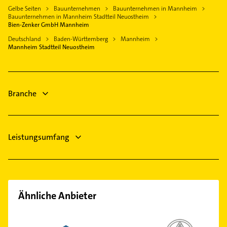
Oststadt
Physikalische Therapie
Gelbe Seiten
Bauunternehmen
Bauunternehmen in Mannheim
Hirschberg an der Bergstraße
Hausarzt
Quadrate
Bauunternehmen in Mannheim Stadtteil Neuostheim
Physiotherapie
Oftersheim
Allgemeinarzt
Bien-Zenker GmbH Mannheim
Rheinau
Krankengymnastik
Schifferstadt
Arzt
Deutschland
Baden-Württemberg
Mannheim
Sandhofen
Fensterbauer
Mannheim Stadtteil Neuostheim
Physikalische Therapie
Schönau
Fenster
Physiotherapie
Schwetzingerstadt
Krankengymnastik
Vogelstang
Branche
Fensterbauer
Waldhof
Wallstadt
Leistungsumfang
Ähnliche Anbieter