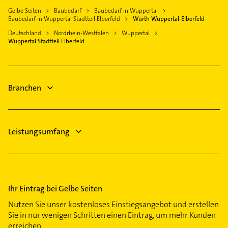
Rohrreinigung
Hattingen Ruhr
Gelbe Seiten
Baubedarf
Baubedarf in Wuppertal
Phoniatrie
Zahnarzt
Baubedarf in Wuppertal Stadtteil Elberfeld
Würth Wuppertal-Elberfeld
Ennepetal
Logopädie
Rechtsanwalt
Deutschland
Nordrhein-Westfalen
Wuppertal
Wermelskirchen
Gartenbau & Landschaftsbau
Wuppertal Stadtteil Elberfeld
Elektroinstallation
Radevormwald
Kanalreinigung
Elektriker
Rohrreinigung
Elektro Reparatur
Zahnarzt
Branchen
Immobilien
Leistungsumfang
Ihr Eintrag bei Gelbe Seiten
Nutzen Sie unser kostenloses Einstiegsangebot und erstellen
Sie in nur wenigen Schritten einen Eintrag, um mehr Kunden
erreichen.