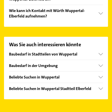
Reparaturservice und Click & Collect.
Das Angebot umfasst unter anderem Würth,
Wie kann ich Kontakt mit Würth Wuppertal-
MODYF, ZEBRA und ORSY.
Elberfeld aufnehmen?
Es ist sehr einfach Kontakt mit Würth Wuppertal-
Elberfeld aufzunehmen. Einfach die passenden
Kontaktmöglichkeiten wie Adresse oder Mail in
unserem Kontaktdaten-Bereich auswählen. Hier
Was Sie auch interessieren könnte
finden Sie alle
Kontaktdaten
.
Baubedarf in Stadtteilen von Wuppertal
Barmen
Baubedarf in der Umgebung
Cronenberg
Velbert
Langerfeld
Beliebte Suchen in Wuppertal
Remscheid
Ronsdorf
Schreiner
Solingen
Beliebte Suchen in Wuppertal Stadtteil Elberfeld
Vohwinkel
Bauunternehmen
Mettmann
Bauunternehmen
Dachdecker
Gevelsberg
Schreiner
Kanalreinigung
Haan Rheinland
Dachdecker