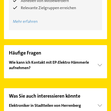
Abheben von Mitbewerbern
Relevante Zielgruppen erreichen
Mehr erfahren
Häufige Fragen
Wie kann ich Kontakt mit EP:Elektro Hämmerle
aufnehmen?
Es ist sehr einfach Kontakt mit EP:Elektro Hämmerle
aufzunehmen. Einfach die passenden
Kontaktmöglichkeiten wie Adresse oder Mail in
unserem Kontaktdaten-Bereich auswählen. Hier
Was Sie auch interessieren könnte
finden Sie alle
Kontaktdaten
.
Elektroniker in Stadtteilen von Herrenberg