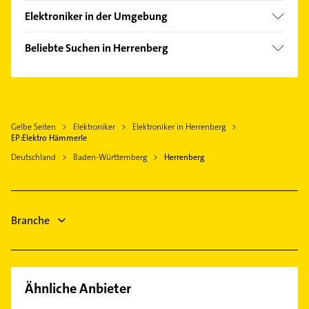
Oberjesingen
Elektroniker in der Umgebung
Deckenpfronn
Beliebte Suchen in Herrenberg
Holzgerlingen
Gartenbau & Landschaftsbau
Nagold
Hausarzt
Böblingen
Allgemeinarzt
Rottenburg am Neckar
Gelbe Seiten
Elektroniker
Elektroniker in Herrenberg
Arzt
Sindelfingen
EP:Elektro Hämmerle
Zahnarzt
Tübingen
Deutschland
Baden-Württemberg
Herrenberg
Schreiner
Magstadt
Phoniatrie
Steinenbronn Württemberg
Logopädie
Altensteig Württemberg
Branche
Kanalreinigung
Bauunternehmen
Ähnliche Anbieter