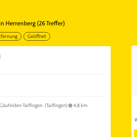
in
Herrenberg
(
26
Treffer)
tfernung
Geöffnet
H
Gäufelden-Tailfingen
(Tailfingen)
4,8 km
W