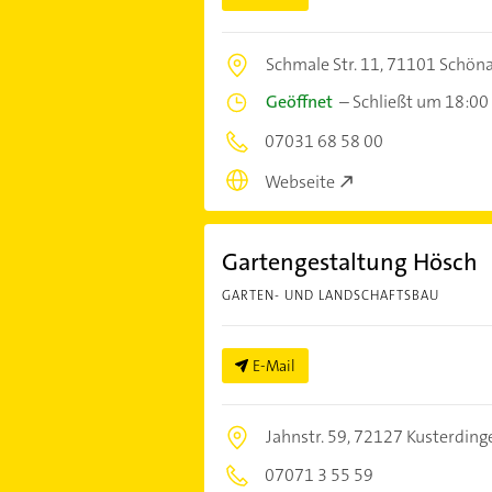
Schmale Str. 11,
71101 Schöna
Geöffnet
–
Schließt um 18:00
07031 68 58 00
Webseite
Gartengestaltung Hösch
GARTEN- UND LANDSCHAFTSBAU
E-Mail
Jahnstr. 59,
72127 Kusterding
07071 3 55 59