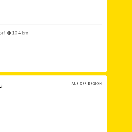
orf
10,4 km
u
AUS DER REGION