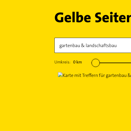
Umkreis:
0
km