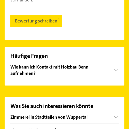
Bewertung schreiben
Häufige Fragen
Wie kann ich Kontakt mit Holzbau Benn
aufnehmen?
Es ist sehr einfach Kontakt mit Holzbau Benn
aufzunehmen. Einfach die passenden
Kontaktmöglichkeiten wie Adresse oder Mail in
unserem Kontaktdaten-Bereich auswählen. Hier
Was Sie auch interessieren könnte
finden Sie alle
Kontaktdaten
.
Zimmerei in Stadtteilen von Wuppertal
Vohwinkel