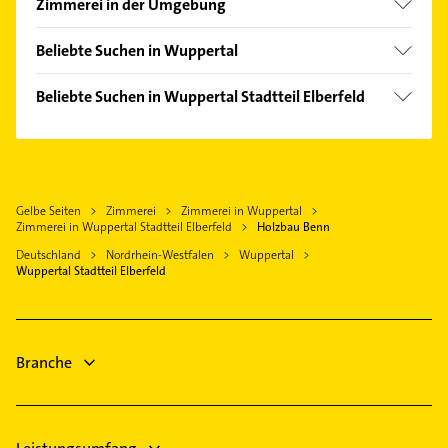
Zimmerei in der Umgebung
Remscheid
Beliebte Suchen in Wuppertal
Solingen
Schreiner
Velbert
Beliebte Suchen in Wuppertal Stadtteil Elberfeld
Dachdecker
Wermelskirchen
Dachdecker
Klempner
Hilden
Schreiner
Gasinstallateur
Leichlingen (Rheinland)
Fensterbauer
Sanitärinstallation
Ratingen
Gelbe Seiten
Zimmerei
Zimmerei in Wuppertal
Fenster
Bauunternehmen
Zimmerei in Wuppertal Stadtteil Elberfeld
Holzbau Benn
Langenfeld (Rheinland)
Bauunternehmen
Elektroinstallation
Deutschland
Nordrhein-Westfalen
Wuppertal
Essen
Klempner
Wuppertal Stadtteil Elberfeld
Elektriker
Witten
Gasinstallateur
Elektro Reparatur
Sanitärinstallation
Phoniatrie
Gartenbau & Landschaftsbau
Branche
Phoniatrie