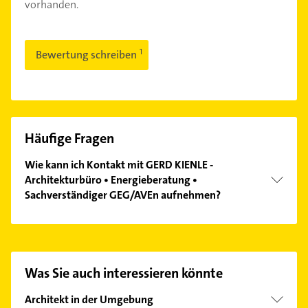
vorhanden.
Bewertung schreiben
Häufige Fragen
Wie kann ich Kontakt mit GERD KIENLE -
Architekturbüro • Energieberatung •
Sachverständiger GEG/AVEn aufnehmen?
Es ist sehr einfach Kontakt mit GERD KIENLE -
Architekturbüro • Energieberatung •
Sachverständiger GEG/AVEn aufzunehmen. Einfach
die passenden Kontaktmöglichkeiten wie Adresse
Was Sie auch interessieren könnte
oder Mail in unserem Kontaktdaten-Bereich
auswählen. Hier finden Sie alle
Kontaktdaten
.
Architekt in der Umgebung