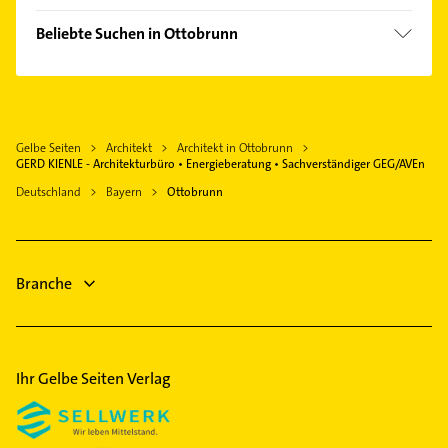
Neubiberg
Beliebte Suchen in Ottobrunn
Unterhaching
Bauunternehmen
Hohenbrunn
Dachdecker
Oberhaching
Schreiner
Grasbrunn
Gelbe Seiten
Architekt
Architekt in Ottobrunn
Steuerberater
Höhenkirchen-Siegertsbrunn
GERD KIENLE - Architekturbüro • Energieberatung • Sachverständiger GEG/AVEn
Lackiererei
Haar Kreis München
Deutschland
Bayern
Ottobrunn
Maler
Vaterstetten
Immobilien
Sauerlach
Immobilienmakler
München
Branche
Rohrreinigung
Phoniatrie
Ihr Gelbe Seiten Verlag