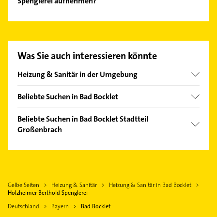
Spenglerei aufnehmen?
Es ist sehr einfach Kontakt mit Holzheimer Berthold
Spenglerei aufzunehmen. Einfach die passenden
Kontaktmöglichkeiten wie Adresse oder Mail in
unserem Kontaktdaten-Bereich auswählen. Hier
Was Sie auch interessieren könnte
finden Sie alle
Kontaktdaten
.
Heizung & Sanitär in der Umgebung
Nüdlingen
Beliebte Suchen in Bad Bocklet
Bad Kissingen
Bauunternehmen
Burkardroth
Beliebte Suchen in Bad Bocklet Stadtteil
Physikalische Therapie
Großenbrach
Hohenroth
Physiotherapie
Bad Neustadt an der Saale
Maler
Krankengymnastik
Maßbach
Physikalische Therapie
Zahnarzt
Wasserlosen
Physiotherapie
Elektroinstallation
Gelbe Seiten
Heizung & Sanitär
Heizung & Sanitär in Bad Bocklet
Hammelburg
Krankengymnastik
Holzheimer Berthold Spenglerei
Elektriker
Bad Brückenau
Deutschland
Bayern
Bad Bocklet
Elektro Reparatur
Euerbach