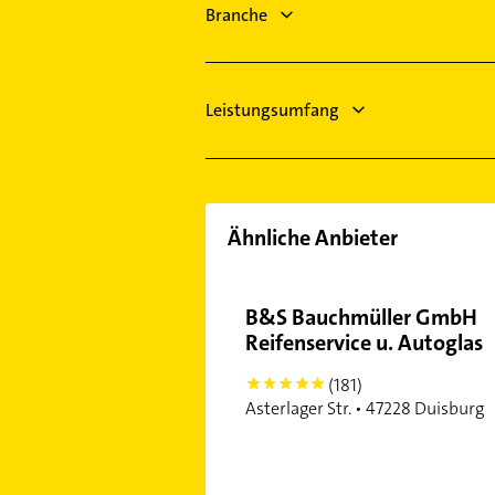
Klempner
Branche
Neukirchen-Vluyn
Gasinstallateur
Sanitärinstallation
Leistungsumfang
Ähnliche Anbieter
B&S Bauchmüller GmbH
Reifenservice u. Autoglas
(181)
5
Asterlager Str. • 47228 Duisburg