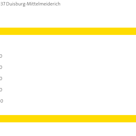
137 Duisburg-Mittelmeiderich
00
00
00
00
00