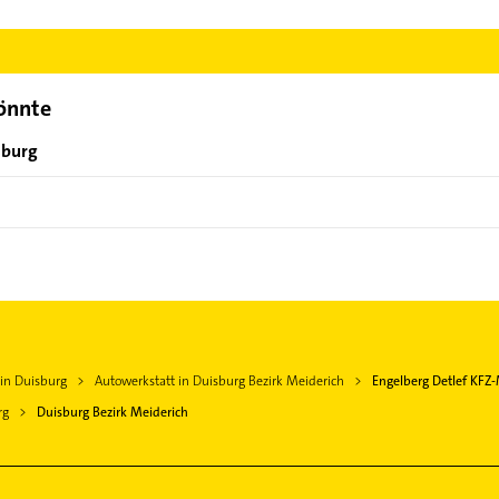
gelberg Detlef KFZ-Meisterbetrieb aufzunehmen. Einfach die pass
ktdaten-Bereich auswählen. Hier finden Sie alle
Kontaktdaten
.
könnte
sburg
 in Duisburg
Autowerkstatt in Duisburg Bezirk Meiderich
Engelberg Detlef KFZ-
rg
Duisburg Bezirk Meiderich