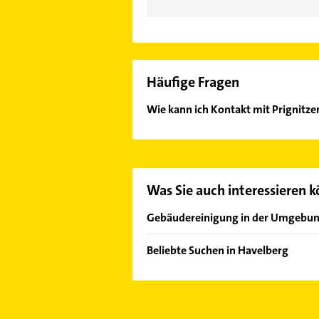
Häufige Fragen
Wie kann ich Kontakt mit Prignit
Es ist sehr einfach Kontakt mit P
oder Mail in unserem Kontaktdaten-
Was Sie auch interessieren 
Gebäudereinigung in der Umgebu
Wittenberge
Beliebte Suchen in Havelberg
Stendal
Hausarzt
Allgemeinarzt
Arzt