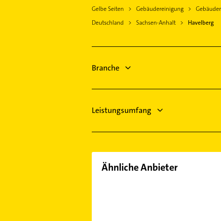
Gelbe Seiten
Gebäudereinigung
Gebäudere
Schreiner
Deutschland
Sachsen-Anhalt
Havelberg
Steuerberater
Rechtsanwalt
Bauunternehmen
Elektroinstallation
Branche
Elektriker
Elektro Reparatur
Leistungsumfang
Ähnliche Anbieter