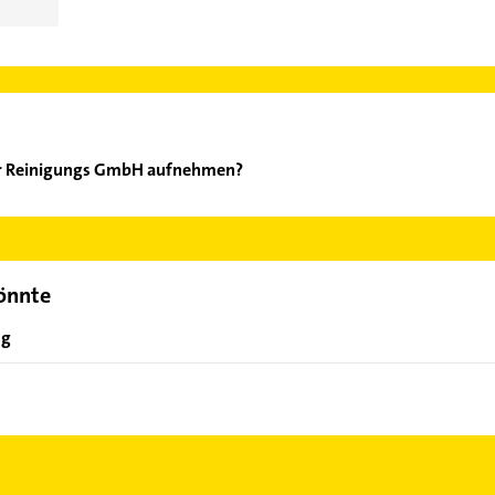
zer Reinigungs GmbH aufnehmen?
rignitzer Reinigungs GmbH aufzunehmen. Einfach die passenden Ko
Bereich auswählen. Hier finden Sie alle
Kontaktdaten
.
könnte
ng