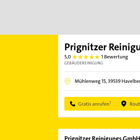
Prignitzer Reini
5,0
1 Bewertung
5.0
GEBÄUDEREINIGUNG
Mühlenweg 15,
39539
Havelbe
Gratis anrufen
Rout
Prignitzer Reinigungs Gmb