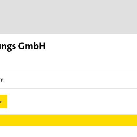
gungs GmbH
rg
e
H