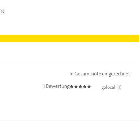
rg
In Gesamtnote eingerechnet
1 Bewertung
golocal
(1)
5.0