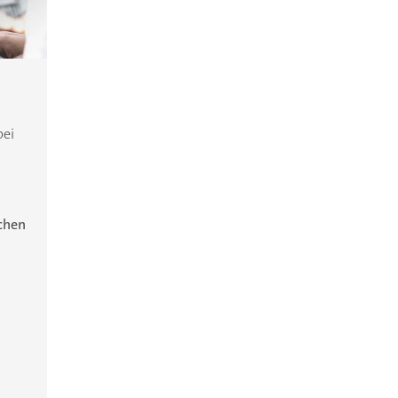
bei
ichen