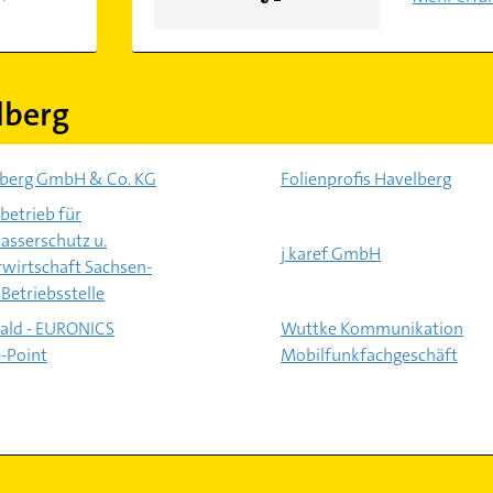
lberg
zberg GmbH & Co. KG
Folienprofis Havelberg
betrieb für
sserschutz u.
j karef GmbH
wirtschaft Sachsen-
Betriebsstelle
ld - EURONICS
Wuttke Kommunikation
e-Point
Mobilfunkfachgeschäft