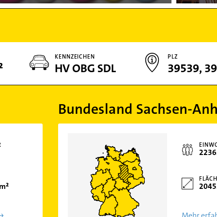
KENNZEICHEN
PLZ
²
HV OBG SDL
39539, 3
Bundesland Sachsen-Anh
R
EINW
2236
FLÄCH
km²
2045
Mehr erfa