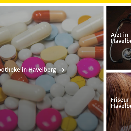
Apotheke in Havelber
Arzt in
Havelb
otheke in Havelberg
Friseur 
Havelb