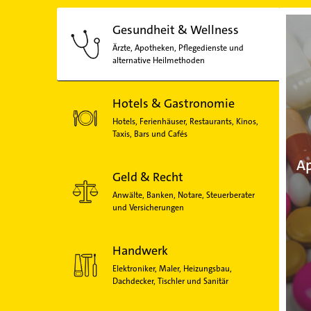
Gesundheit & Wellness
Ärzte, Apotheken, Pflegedienste und
alternative Heilmethoden
Hotels & Gastronomie
Hotels, Ferienhäuser, Restaurants, Kinos,
Taxis, Bars und Cafés
Ap
Geld & Recht
Anwälte, Banken, Notare, Steuerberater
und Versicherungen
Handwerk
Elektroniker, Maler, Heizungsbau,
Dachdecker, Tischler und Sanitär