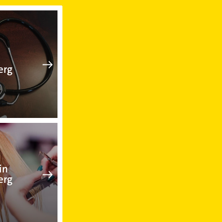
g
Arzt in Havelberg
erg
Friseur in Havelberg
in
erg