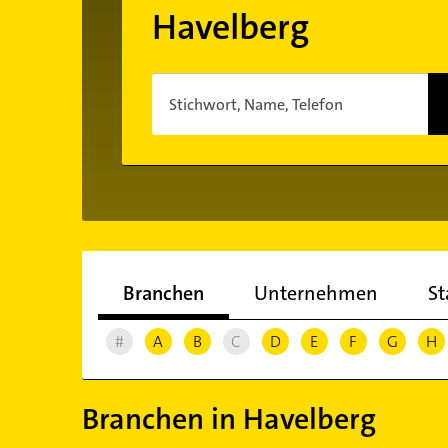
Havelberg
Stichwort, Name, Telefon
Branchen
Unternehmen
St
#
A
B
C
D
E
F
G
H
Branchen in Havelberg