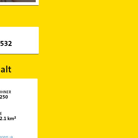
9532
alt
OHNER
250
E
2.1 km²
hren