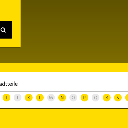
adtteile
I
J
K
L
M
N
O
P
Q
R
S