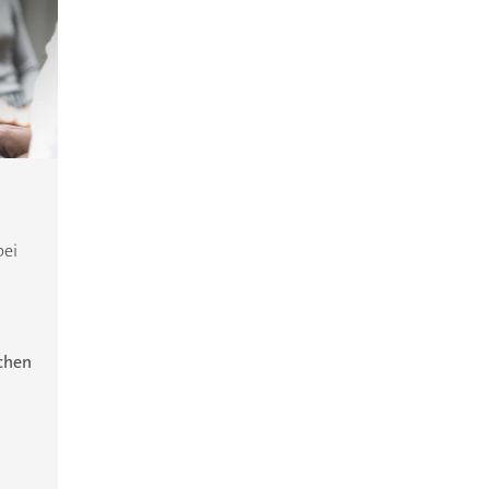
bei
ichen