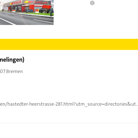
i
melingen)
07 Bremen
https://standorte.carglass.de/bremen/hastedter-heerstrasse-281.html?utm_source=directories&utm_medium=organic&utm_campaign=Bremen