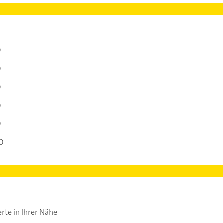
0
0
0
0
0
30
rte in Ihrer Nähe