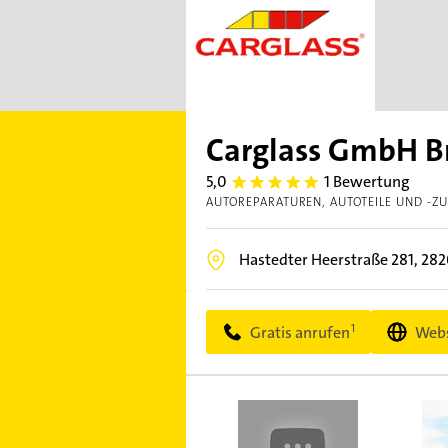
Carglass GmbH B
5,0
1 Bewertung
5.0
AUTOREPARATUREN
AUTOTEILE UND -Z
Hastedter Heerstraße 281,
282
Gratis anrufen
Webs