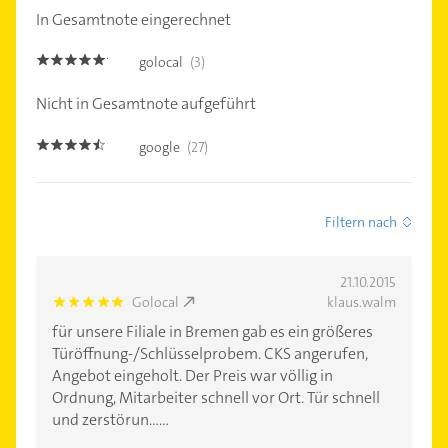
In Gesamtnote eingerechnet
golocal
(3)
5.0
Nicht in Gesamtnote aufgeführt
google
(27)
4.4
Filtern nach
21.10.2015
Golocal
klaus.walm
5.0
für unsere Filiale in Bremen gab es ein größeres
Türöffnung-/Schlüsselprobem. CKS angerufen,
Angebot eingeholt. Der Preis war völlig in
Ordnung, Mitarbeiter schnell vor Ort. Tür schnell
und zerstörun......