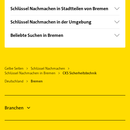
Schlüssel Nachmachen in Stadtteilen von Bremen
Altstadt
Schlüssel Nachmachen in der Umgebung
Bahnhofsvorstadt
Delmenhorst
Fesenfeld
Beliebte Suchen in Bremen
Langwedel Kreis Verden
Lehesterdeich
Lackiererei
Neustadt
Maler
Vegesack
Heizung & Sanitär
Gelbe Seiten
Schlüssel Nachmachen
Lüftungsanlagen
Schlüssel Nachmachen in Bremen
CKS Sicherheitstechnik
Heizungsbauer
Deutschland
Bremen
Heizungsfirmen
Kammerjäger
Steuerberater
Branchen
Schreiner
Klempner