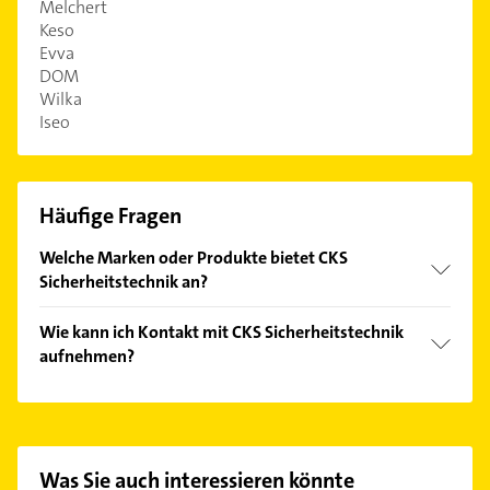
Melchert
Keso
Evva
DOM
Wilka
Iseo
Häufige Fragen
Welche Marken oder Produkte bietet CKS
Sicherheitstechnik an?
Das Angebot umfasst unter anderem Winkhaus,
Wie kann ich Kontakt mit CKS Sicherheitstechnik
CES, Abus, Melchert und Keso.
aufnehmen?
Es ist sehr einfach Kontakt mit CKS
Sicherheitstechnik aufzunehmen. Einfach die
passenden Kontaktmöglichkeiten wie Adresse oder
Mail in unserem Kontaktdaten-Bereich auswählen.
Was Sie auch interessieren könnte
Hier finden Sie alle
Kontaktdaten
.