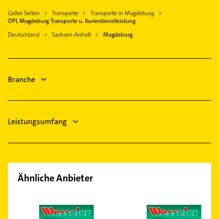
Elektro Reparatur
Elektriker
Möser
Gelbe Seiten
Transporte
Transporte in Magdeburg
Putzfrau
Elektro Reparatur
OPL Magdeburg Transporte u. Kurierdienstleistung
Wolmirstedt
Gebäudereinigung
Steuerberater
Deutschland
Sachsen-Anhalt
Magdeburg
Calbe (Saale)
Immobilien
Klempner
Hohe Börde
Immobilienmakler
Gasinstallateur
Bauunternehmen
Sanitärinstallation
Branche
Leistungsumfang
Ähnliche Anbieter