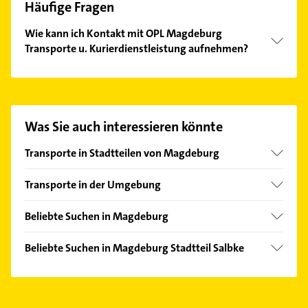
Häufige Fragen
Wie kann ich Kontakt mit OPL Magdeburg
Transporte u. Kurierdienstleistung aufnehmen?
Es ist sehr einfach Kontakt mit OPL Magdeburg
Transporte u. Kurierdienstleistung aufzunehmen.
Einfach die passenden Kontaktmöglichkeiten wie
Adresse oder Mail in unserem Kontaktdaten-Bereich
Was Sie auch interessieren könnte
auswählen. Hier finden Sie alle
Kontaktdaten
.
Transporte in Stadtteilen von Magdeburg
Kannenstieg
Transporte in der Umgebung
Pechau
Sülzetal
Rothensee
Beliebte Suchen in Magdeburg
Schönebeck (Elbe)
Sudenburg
Schreiner
Biederitz
Beliebte Suchen in Magdeburg Stadtteil Salbke
Kammerjäger
Gommern
Elektroinstallation
Rohrreinigung
Bördeland
Elektriker
Elektroinstallation
Wanzleben-Börde