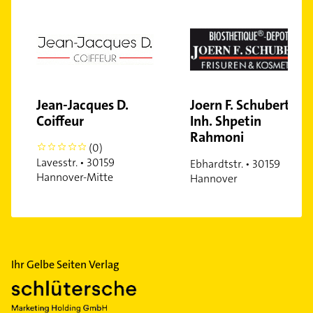
Nordstadt
Oberricklingen
Oststadt
Ricklingen
Südstadt
Jean-Jacques D.
Joern F. Schubert
Stöcken
Coiffeur
Inh. Shpetin
Vahrenheide
Rahmoni
Vahrenwald
(0)
0
Lavesstr. • 30159
Ebhardtstr. • 30159
Vinnhorst
Hannover-Mitte
Hannover
Wülfel
Wülferode
Wettbergen
Zoo
Ihr Gelbe Seiten Verlag