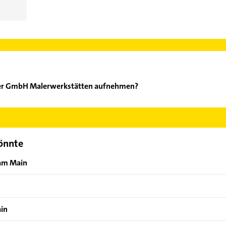
ger GmbH Malerwerkstätten aufnehmen?
ensinger GmbH Malerwerkstätten aufzunehmen. Einfach die passe
ktdaten-Bereich auswählen. Hier finden Sie alle
Kontaktdaten
.
könnte
 am Main
ain