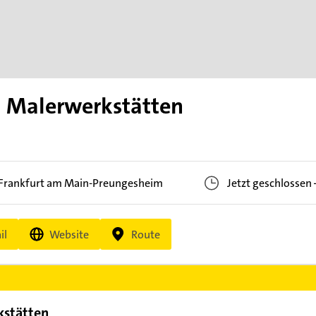
 Malerwerkstätten
Frankfurt am Main-Preungesheim
Jetzt geschlossen
il
Website
Route
stätten