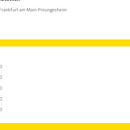
Frankfurt am Main-Preungesheim
00
00
00
00
00