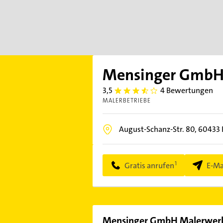
Mensinger GmbH
3,5
4 Bewertungen
3.5
MALERBETRIEBE
August-Schanz-Str. 80,
60433
Gratis anrufen
E-Ma
Mensinger GmbH Malerwerk