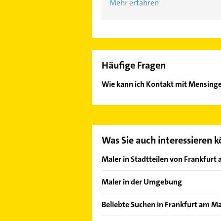
Mehr erfahren
Häufige Fragen
Wie kann ich Kontakt mit Mensin
Es ist sehr einfach Kontakt mit M
Adresse oder Mail in unserem Konta
Was Sie auch interessieren 
Maler in Stadtteilen von Frankfurt
Bergen-Enkheim
Maler in der Umgebung
Bornheim
Bad Vilbel
Eckenheim
Beliebte Suchen in Frankfurt am M
Bad Homburg v. d. Höhe
Eschersheim