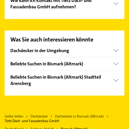
Wie kann ich Kontakt mit Tietz Dach- und
Fassadenbau GmbH aufnehmen?
Es ist sehr einfach Kontakt mit Tietz Dach- und
Fassadenbau GmbH aufzunehmen. Einfach die
passenden Kontaktmöglichkeiten wie Adresse oder
Mail in unserem Kontaktdaten-Bereich auswählen.
Was Sie auch interessieren könnte
Hier finden Sie alle
Kontaktdaten
.
Dachdecker in der Umgebung
Kalbe (Milde)
Beliebte Suchen in Bismark (Altmark)
Gardelegen
Schreiner
Arendsee (Altmark)
Beliebte Suchen in Bismark (Altmark) Stadtteil
Bauunternehmen
Arensberg
Stendal
Physikalische Therapie
Klötze
Schreiner
Physiotherapie
Krankengymnastik
Maler
Gelbe Seiten
Dachdecker
Dachdecker in Bismark (Altmark)
Tietz Dach- und Fassadenbau GmbH
Phoniatrie
Deutschland
Sachsen-Anhalt
Bismark (Altmark)